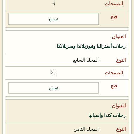
6
تصفح
رحلات أستراليا ونيوزيلاندا وسريلانكا
المجلد السابع
21
تصفح
رحلات كندا وإسبانيا
المجلد الثامن