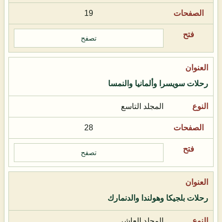
19
تصفح
رحلات سويسرا وألمانيا والنمسا
المجلد التاسع
28
تصفح
رحلات بلجيكا وهولندا والدنمارك
المجلد العاشر