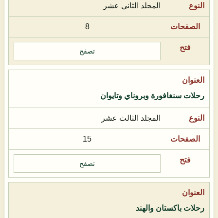
المجلد الثاني عشر
8
تصفح
رحلات سنغافورة وبروناي وتايوان
المجلد الثالث عشر
15
تصفح
رحلات باكستان والهند