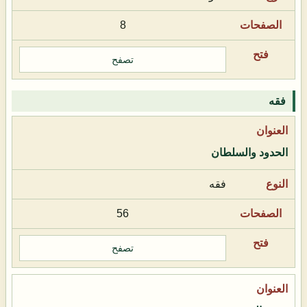
8
تصفح
فقه
الحدود والسلطان
فقه
56
تصفح