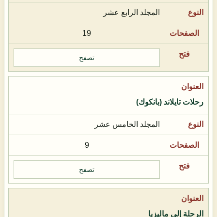
المجلد الرابع عشر
19
تصفح
رحلات تايلاند (بانكوك)
المجلد الخامس عشر
9
تصفح
الرحلة إلى ماليزيا