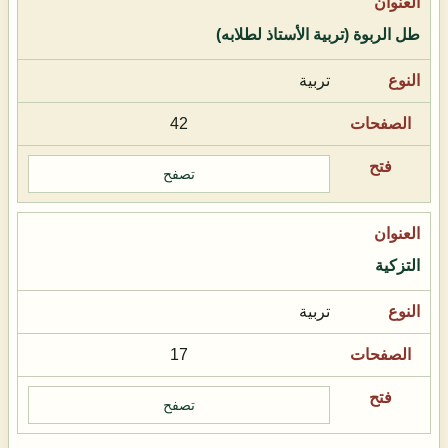
طل الربوة (تربية الأستاذ لطلابه)
تربية
42
تصفح
التزكية
تربية
17
تصفح