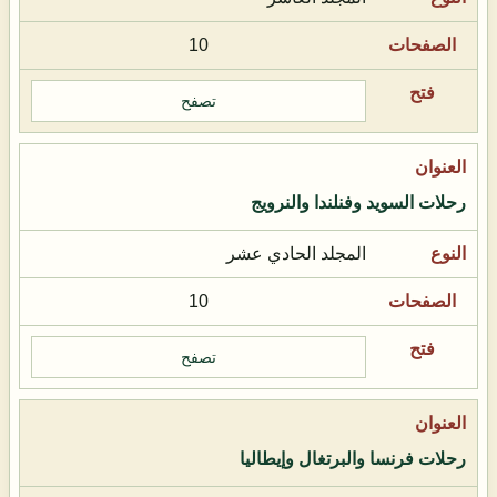
10
تصفح
رحلات السويد وفنلندا والنرويج
المجلد الحادي عشر
10
تصفح
رحلات فرنسا والبرتغال وإيطاليا