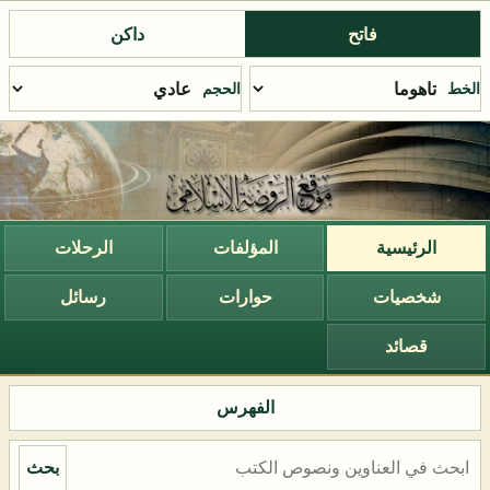
فاتح
داكن
الخط
الحجم
الرئيسية
المؤلفات
الرحلات
شخصيات
حوارات
رسائل
قصائد
الفهرس
بحث