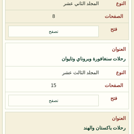
المجلد الثاني عشر
8
تصفح
رحلات سنغافورة وبروناي وتايوان
المجلد الثالث عشر
15
تصفح
رحلات باكستان والهند