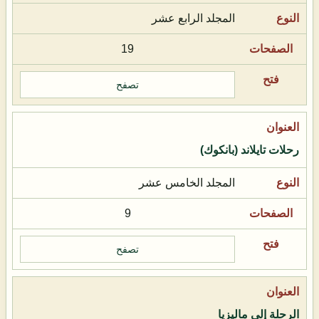
المجلد الرابع عشر
19
تصفح
رحلات تايلاند (بانكوك)
المجلد الخامس عشر
9
تصفح
الرحلة إلى ماليزيا