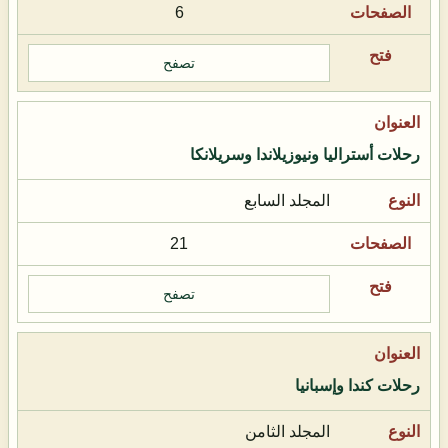
6
تصفح
رحلات أستراليا ونيوزيلاندا وسريلانكا
المجلد السابع
21
تصفح
رحلات كندا وإسبانيا
المجلد الثامن