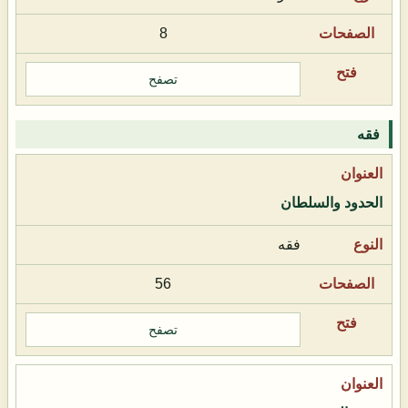
8
تصفح
فقه
الحدود والسلطان
فقه
56
تصفح