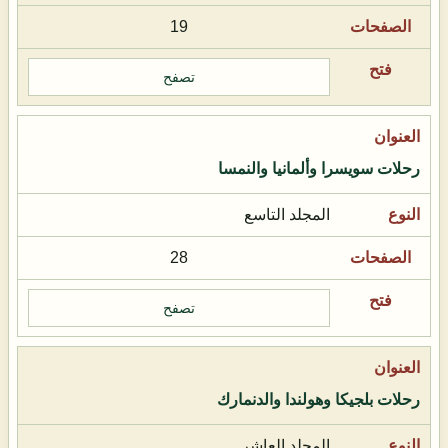
19
تصفح
رحلات سويسرا وألمانيا والنمسا
المجلد التاسع
28
تصفح
رحلات بلجيكا وهولندا والدنمارك
المجلد العاشر