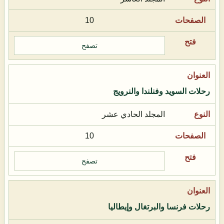
10
تصفح
رحلات السويد وفنلندا والنرويج
المجلد الحادي عشر
10
تصفح
رحلات فرنسا والبرتغال وإيطاليا