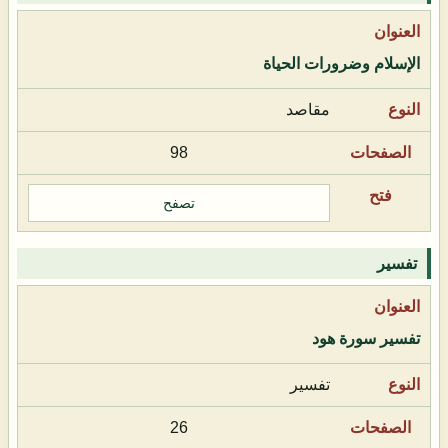
الإسلام وضرورات الحياة
مقاصد
98
تصفح
تفسير
تفسير سورة هود
تفسير
26