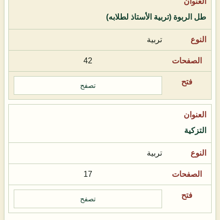
طل الربوة (تربية الأستاذ لطلابه)
تربية
42
تصفح
التزكية
تربية
17
تصفح