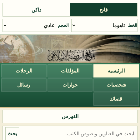
فاتح
داكن
الخط
الحجم
الرئيسية
المؤلفات
الرحلات
شخصيات
حوارات
رسائل
قصائد
الفهرس
بحث