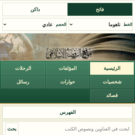
فاتح
داكن
الخط
الحجم
الرئيسية
المؤلفات
الرحلات
شخصيات
حوارات
رسائل
قصائد
الفهرس
بحث