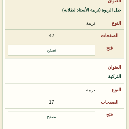
طل الربوة (تربية الأستاذ لطلابه)
تربية
42
تصفح
التزكية
تربية
17
تصفح