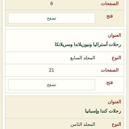
6
تصفح
رحلات أستراليا ونيوزيلاندا وسريلانكا
المجلد السابع
21
تصفح
رحلات كندا وإسبانيا
المجلد الثامن