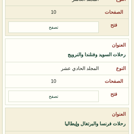
10
تصفح
رحلات السويد وفنلندا والنرويج
المجلد الحادي عشر
10
تصفح
رحلات فرنسا والبرتغال وإيطاليا