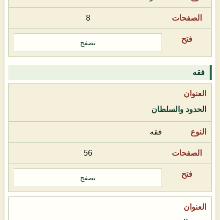
8
تصفح
فقه
الحدود والسلطان
فقه
56
تصفح