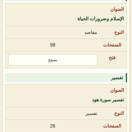
الإسلام وضرورات الحياة
مقاصد
98
تصفح
تفسير
تفسير سورة هود
تفسير
26