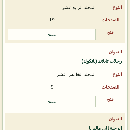
المجلد الرابع عشر
19
تصفح
رحلات تايلاند (بانكوك)
المجلد الخامس عشر
9
تصفح
الرحلة إلى ماليزيا