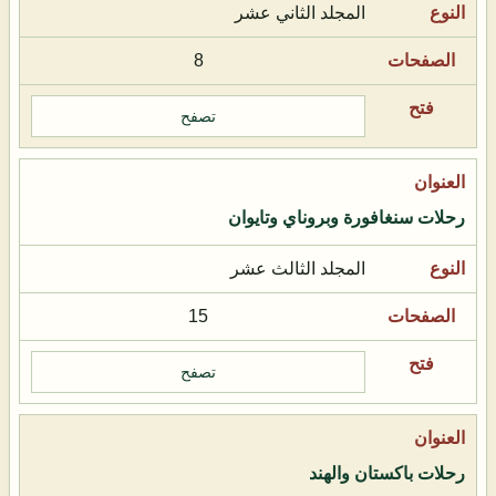
المجلد الثاني عشر
8
تصفح
رحلات سنغافورة وبروناي وتايوان
المجلد الثالث عشر
15
تصفح
رحلات باكستان والهند