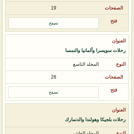
19
تصفح
رحلات سويسرا وألمانيا والنمسا
المجلد التاسع
28
تصفح
رحلات بلجيكا وهولندا والدنمارك
المجلد العاشر