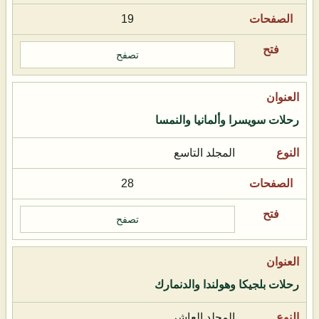
19
تصفح
رحلات سويسرا وألمانيا والنمسا
المجلد التاسع
28
تصفح
رحلات بلجيكا وهولندا والدنمارك
المجلد العاشر