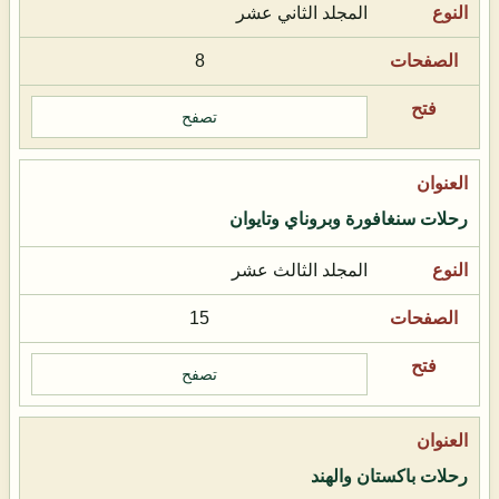
المجلد الثاني عشر
8
تصفح
رحلات سنغافورة وبروناي وتايوان
المجلد الثالث عشر
15
تصفح
رحلات باكستان والهند