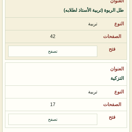
طل الربوة (تربية الأستاذ لطلابه)
تربية
42
تصفح
التزكية
تربية
17
تصفح