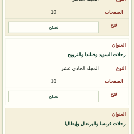
10
تصفح
رحلات السويد وفنلندا والنرويج
المجلد الحادي عشر
10
تصفح
رحلات فرنسا والبرتغال وإيطاليا