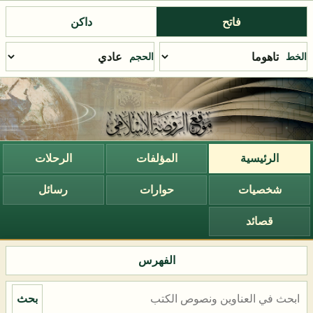
فاتح
داكن
الخط
الحجم
الرئيسية
المؤلفات
الرحلات
شخصيات
حوارات
رسائل
قصائد
الفهرس
بحث