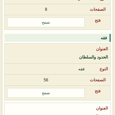
8
تصفح
فقه
الحدود والسلطان
فقه
56
تصفح