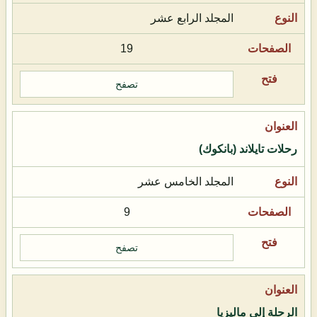
المجلد الرابع عشر
19
تصفح
رحلات تايلاند (بانكوك)
المجلد الخامس عشر
9
تصفح
الرحلة إلى ماليزيا