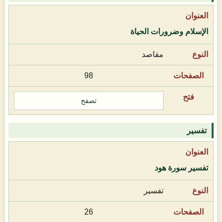
الإسلام وضرورات الحياة
مقاصد
98
تصفح
تفسير
تفسير سورة هود
تفسير
26