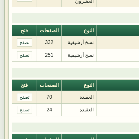
العشرون
النوع
الصفحات
فتح
نسخ أرشيفية
332
تصفح
نسخ أرشيفية
251
تصفح
النوع
الصفحات
فتح
العقيدة
70
تصفح
العقيدة
24
تصفح