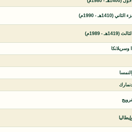
 - 1980م)
1410هـ - 1990م)
ـ - 1989م)
ا وسريلانكا
النمسا
دنمارك
نرويج
يطاليا