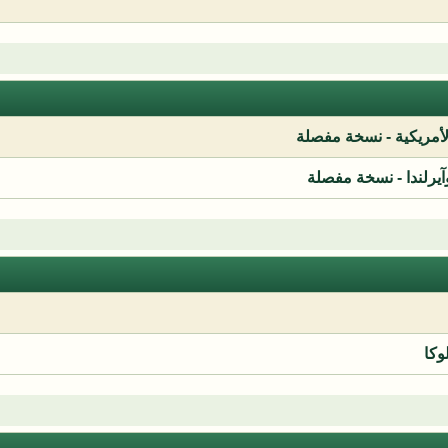
لأمريكية - نسخة مفصلة
آيرلندا - نسخة مفصلة
وكا