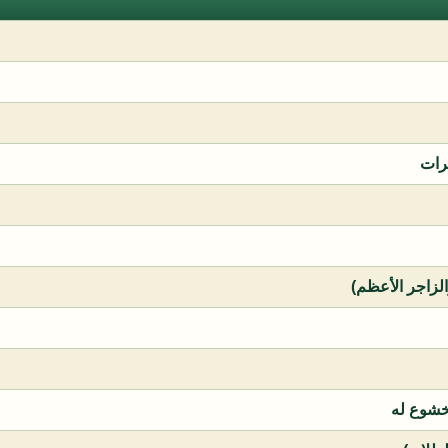
رات
الزاجر الأعظم)
خشوع له