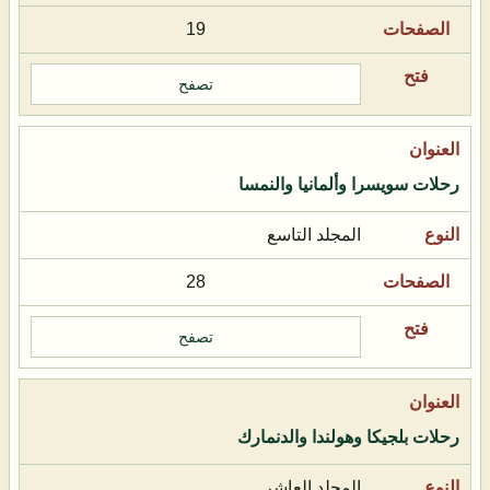
19
تصفح
رحلات سويسرا وألمانيا والنمسا
المجلد التاسع
28
تصفح
رحلات بلجيكا وهولندا والدنمارك
المجلد العاشر