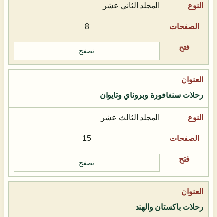
المجلد الثاني عشر
8
تصفح
رحلات سنغافورة وبروناي وتايوان
المجلد الثالث عشر
15
تصفح
رحلات باكستان والهند