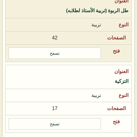
طل الربوة (تربية الأستاذ لطلابه)
تربية
42
تصفح
التزكية
تربية
17
تصفح