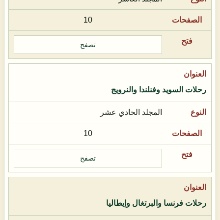
10
تصفح
رحلات السويد وفنلندا والنرويج
المجلد الحادي عشر
10
تصفح
رحلات فرنسا والبرتغال وإيطاليا