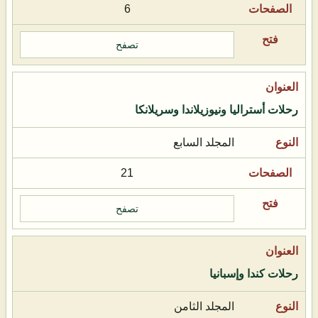
6
تصفح
رحلات أستراليا ونيوزيلاندا وسريلانكا
المجلد السابع
21
تصفح
رحلات كندا وإسبانيا
المجلد الثامن