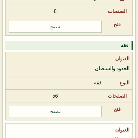
8
تصفح
فقه
الحدود والسلطان
فقه
56
تصفح