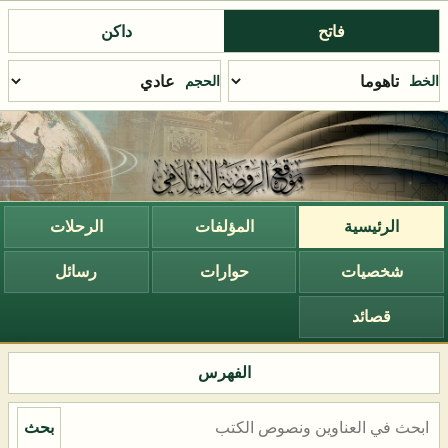
فاتح
داكن
الخط
الحجم
الرئيسية
المؤلفات
الرحلات
شخصيات
حوارات
رسائل
قصائد
الفهرس
بحث