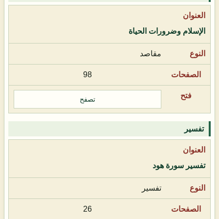
الإسلام وضرورات الحياة
مقاصد
98
تصفح
تفسير
تفسير سورة هود
تفسير
26