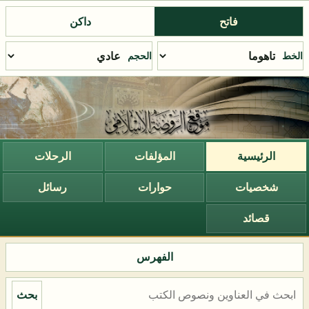
فاتح
داكن
الخط
الحجم
الرئيسية
المؤلفات
الرحلات
شخصيات
حوارات
رسائل
قصائد
الفهرس
بحث