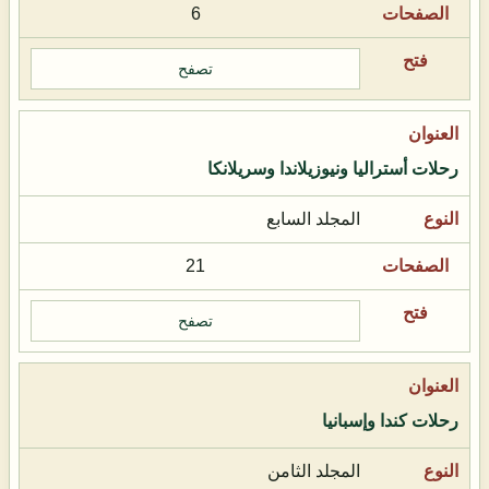
6
تصفح
رحلات أستراليا ونيوزيلاندا وسريلانكا
المجلد السابع
21
تصفح
رحلات كندا وإسبانيا
المجلد الثامن