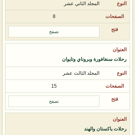
المجلد الثاني عشر
8
تصفح
رحلات سنغافورة وبروناي وتايوان
المجلد الثالث عشر
15
تصفح
رحلات باكستان والهند