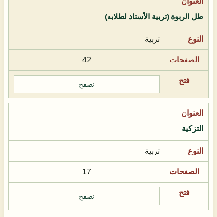
طل الربوة (تربية الأستاذ لطلابه)
تربية
42
تصفح
التزكية
تربية
17
تصفح