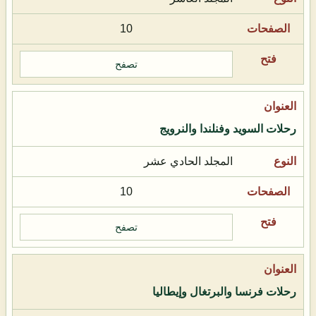
10
تصفح
رحلات السويد وفنلندا والنرويج
المجلد الحادي عشر
10
تصفح
رحلات فرنسا والبرتغال وإيطاليا