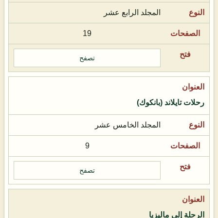
المجلد الرابع عشر
19
تصفح
رحلات تايلاند (بانكوك)
المجلد الخامس عشر
9
تصفح
الرحلة إلى ماليزيا