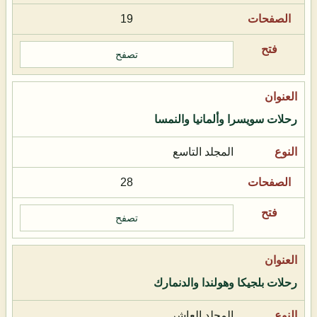
19
تصفح
رحلات سويسرا وألمانيا والنمسا
المجلد التاسع
28
تصفح
رحلات بلجيكا وهولندا والدنمارك
المجلد العاشر