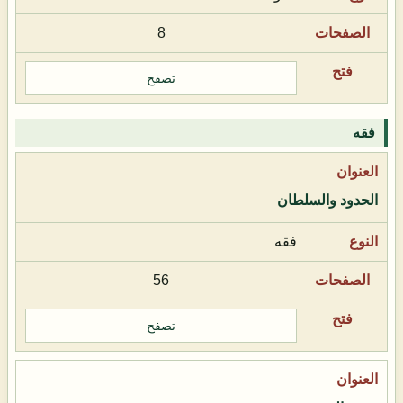
8
تصفح
فقه
الحدود والسلطان
فقه
56
تصفح