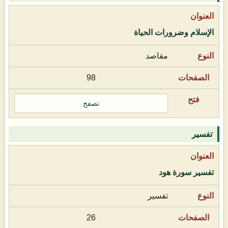
الإسلام وضرورات الحياة
مقاصد
98
تصفح
تفسير
تفسير سورة هود
تفسير
26