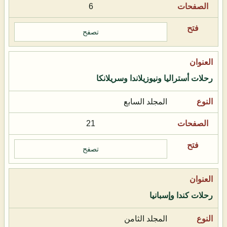
6
تصفح
رحلات أستراليا ونيوزيلاندا وسريلانكا
المجلد السابع
21
تصفح
رحلات كندا وإسبانيا
المجلد الثامن