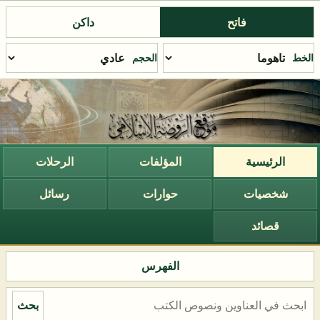
فاتح
داكن
الخط
الحجم
الرئيسية
المؤلفات
الرحلات
شخصيات
حوارات
رسائل
قصائد
الفهرس
بحث