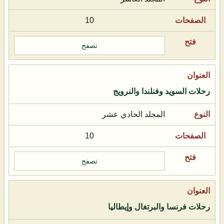
10
تصفح
رحلات السويد وفنلندا والنرويج
المجلد الحادي عشر
10
تصفح
رحلات فرنسا والبرتغال وإيطاليا