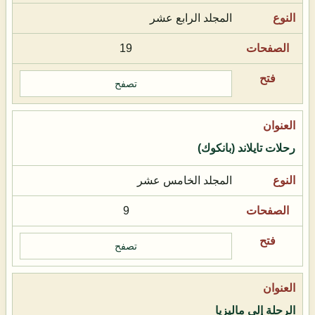
المجلد الرابع عشر
19
تصفح
رحلات تايلاند (بانكوك)
المجلد الخامس عشر
9
تصفح
الرحلة إلى ماليزيا