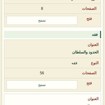
8
تصفح
فقه
الحدود والسلطان
فقه
56
تصفح