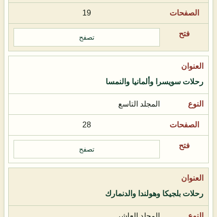
19
تصفح
رحلات سويسرا وألمانيا والنمسا
المجلد التاسع
28
تصفح
رحلات بلجيكا وهولندا والدنمارك
المجلد العاشر