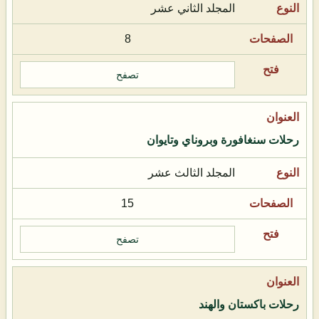
المجلد الثاني عشر
8
تصفح
رحلات سنغافورة وبروناي وتايوان
المجلد الثالث عشر
15
تصفح
رحلات باكستان والهند