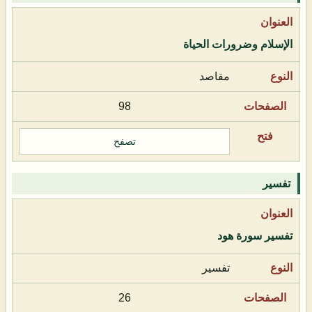
الإسلام وضرورات الحياة
مقاصد
98
تصفح
تفسير
تفسير سورة هود
تفسير
26