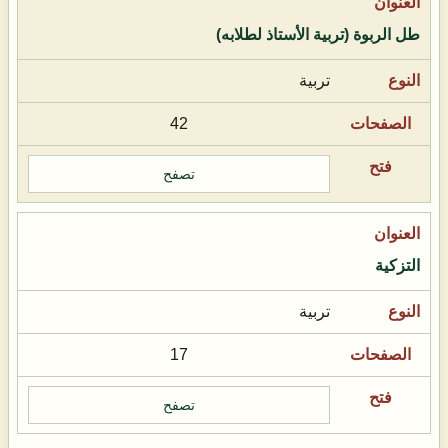
طل الربوة (تربية الأستاذ لطلابه)
تربية
42
تصفح
التزكية
تربية
17
تصفح