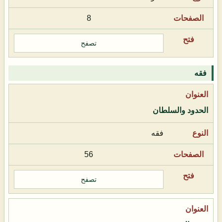
8
تصفح
فقه
الحدود والسلطان
فقه
56
تصفح