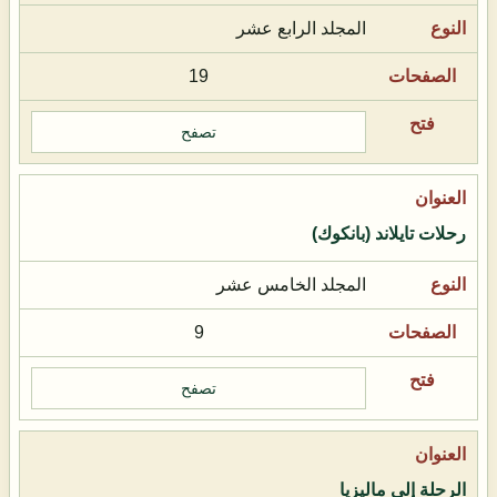
المجلد الرابع عشر
19
تصفح
رحلات تايلاند (بانكوك)
المجلد الخامس عشر
9
تصفح
الرحلة إلى ماليزيا