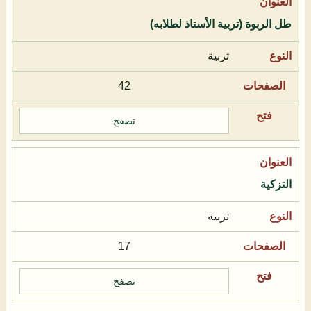
طل الربوة (تربية الأستاذ لطلابه)
تربية
42
تصفح
التزكية
تربية
17
تصفح