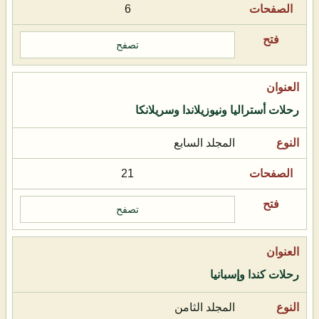
6
تصفح
رحلات أستراليا ونيوزيلاندا وسريلانكا
المجلد السابع
21
تصفح
رحلات كندا وإسبانيا
المجلد الثامن