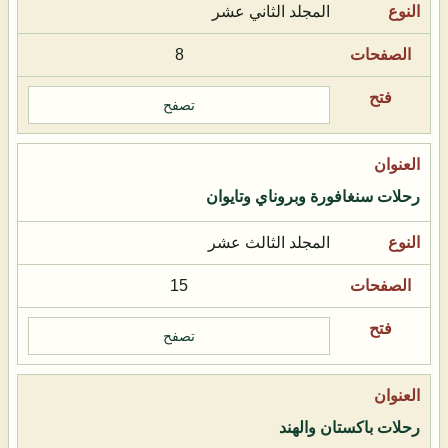
المجلد الثاني عشر
8
تصفح
رحلات سنغافورة وبروناي وتايوان
المجلد الثالث عشر
15
تصفح
رحلات باكستان والهند