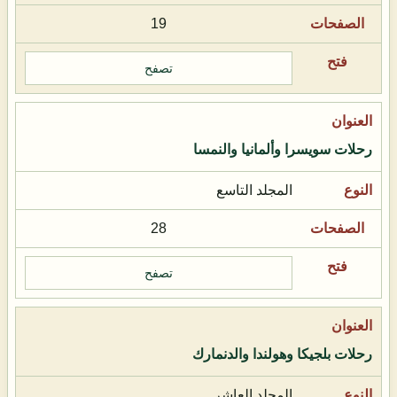
19
تصفح
رحلات سويسرا وألمانيا والنمسا
المجلد التاسع
28
تصفح
رحلات بلجيكا وهولندا والدنمارك
المجلد العاشر