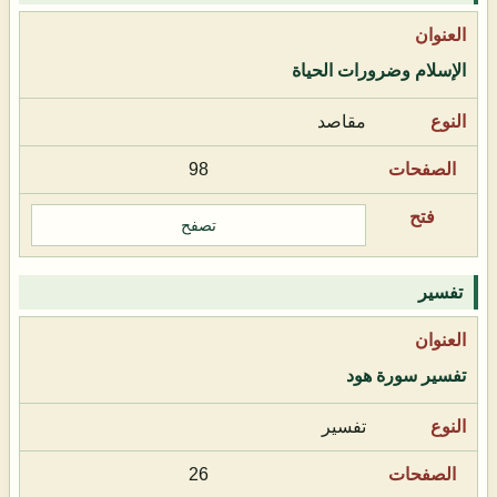
الإسلام وضرورات الحياة
مقاصد
98
تصفح
تفسير
تفسير سورة هود
تفسير
26