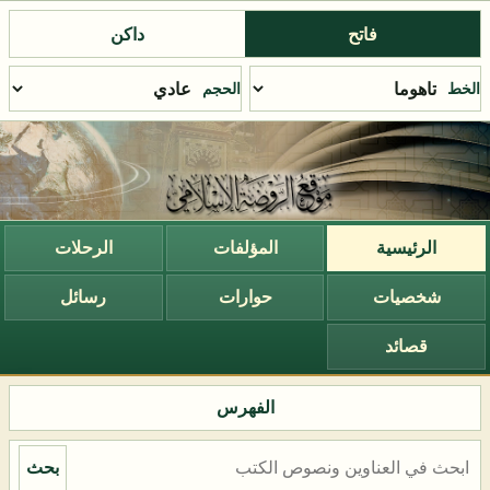
فاتح
داكن
الخط
الحجم
الرئيسية
المؤلفات
الرحلات
شخصيات
حوارات
رسائل
قصائد
الفهرس
بحث