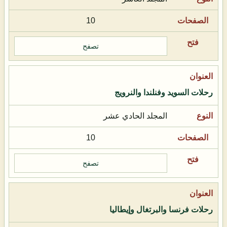
10
تصفح
رحلات السويد وفنلندا والنرويج
المجلد الحادي عشر
10
تصفح
رحلات فرنسا والبرتغال وإيطاليا