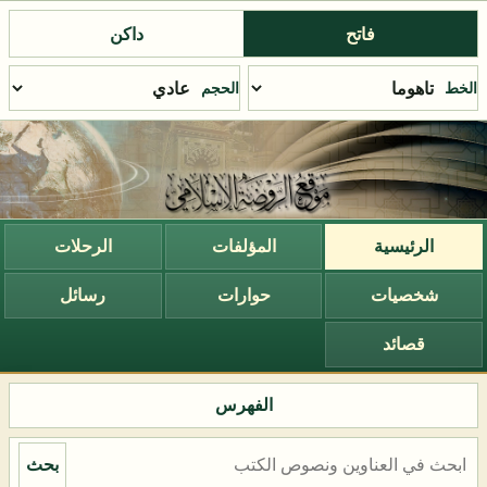
فاتح
داكن
الخط
الحجم
الرئيسية
المؤلفات
الرحلات
شخصيات
حوارات
رسائل
قصائد
الفهرس
بحث