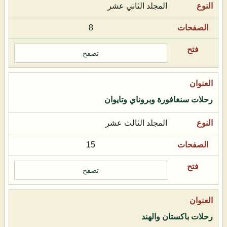
المجلد الثاني عشر
8
تصفح
رحلات سنغافورة وبروناي وتايوان
المجلد الثالث عشر
15
تصفح
رحلات باكستان والهند