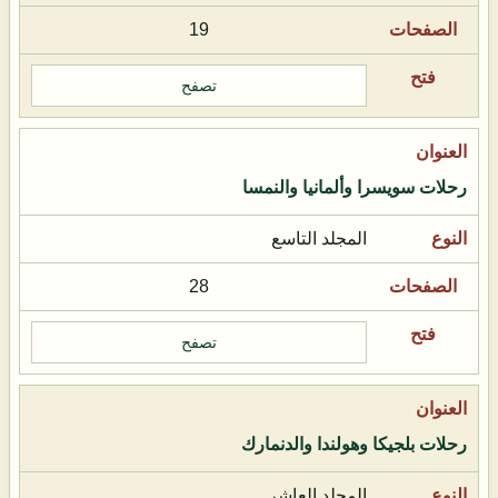
19
تصفح
رحلات سويسرا وألمانيا والنمسا
المجلد التاسع
28
تصفح
رحلات بلجيكا وهولندا والدنمارك
المجلد العاشر