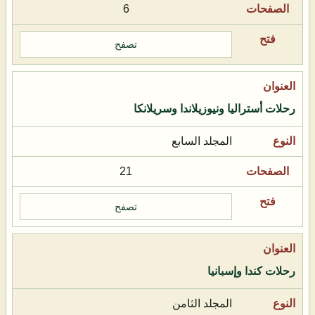
6
تصفح
رحلات أستراليا ونيوزيلاندا وسريلانكا
المجلد السابع
21
تصفح
رحلات كندا وإسبانيا
المجلد الثامن