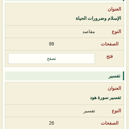
الإسلام وضرورات الحياة
مقاصد
98
تصفح
تفسير
تفسير سورة هود
تفسير
26