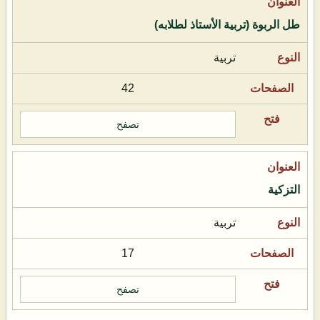
طل الربوة (تربية الأستاذ لطلابه)
تربية
42
تصفح
التزكية
تربية
17
تصفح