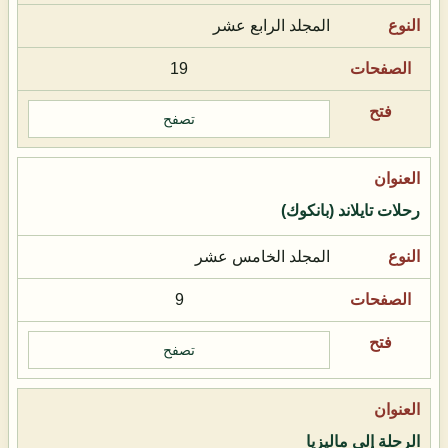
المجلد الرابع عشر
19
تصفح
رحلات تايلاند (بانكوك)
المجلد الخامس عشر
9
تصفح
الرحلة إلى ماليزيا