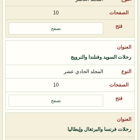
10
تصفح
رحلات السويد وفنلندا والنرويج
المجلد الحادي عشر
10
تصفح
رحلات فرنسا والبرتغال وإيطاليا