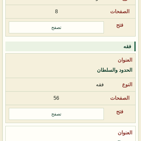
8
تصفح
فقه
الحدود والسلطان
فقه
56
تصفح