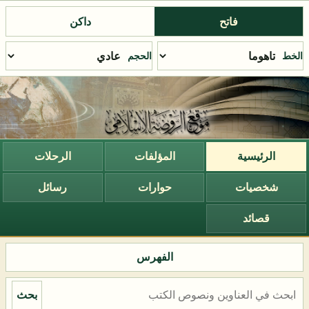
فاتح
داكن
الخط
الحجم
الرئيسية
المؤلفات
الرحلات
شخصيات
حوارات
رسائل
قصائد
الفهرس
بحث