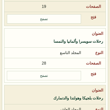
19
تصفح
رحلات سويسرا وألمانيا والنمسا
المجلد التاسع
28
تصفح
رحلات بلجيكا وهولندا والدنمارك
المجلد العاشر