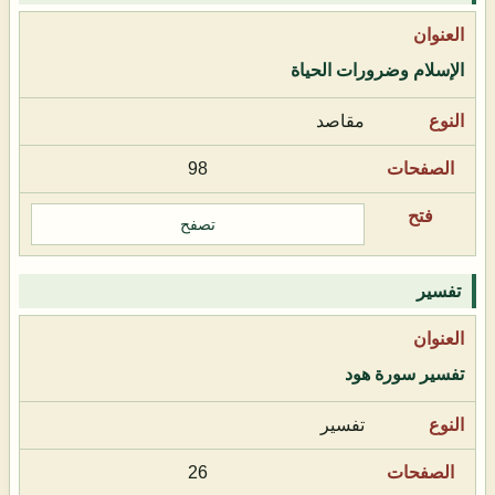
الإسلام وضرورات الحياة
مقاصد
98
تصفح
تفسير
تفسير سورة هود
تفسير
26