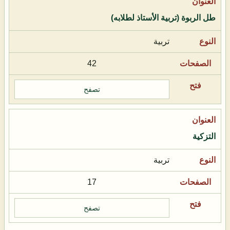
طل الربوة (تربية الأستاذ لطلابه)
تربية
42
تصفح
التزكية
تربية
17
تصفح