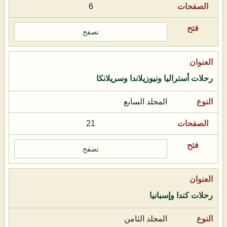
6
تصفح
رحلات أستراليا ونيوزيلاندا وسريلانكا
المجلد السابع
21
تصفح
رحلات كندا وإسبانيا
المجلد الثامن