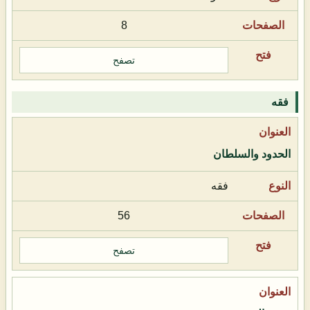
8
تصفح
فقه
الحدود والسلطان
فقه
56
تصفح