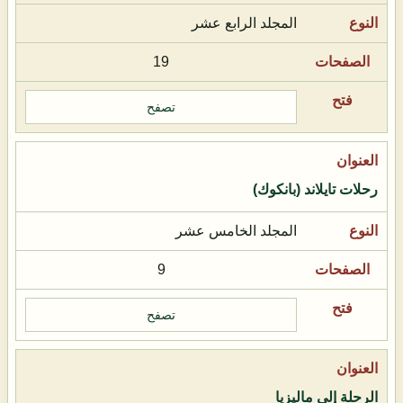
المجلد الرابع عشر
19
تصفح
رحلات تايلاند (بانكوك)
المجلد الخامس عشر
9
تصفح
الرحلة إلى ماليزيا