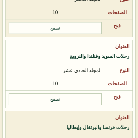
10
تصفح
رحلات السويد وفنلندا والنرويج
المجلد الحادي عشر
10
تصفح
رحلات فرنسا والبرتغال وإيطاليا