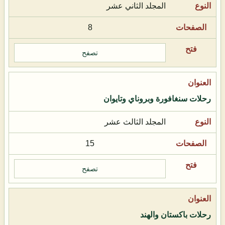
المجلد الثاني عشر
8
تصفح
رحلات سنغافورة وبروناي وتايوان
المجلد الثالث عشر
15
تصفح
رحلات باكستان والهند