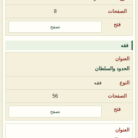
8
تصفح
فقه
الحدود والسلطان
فقه
56
تصفح