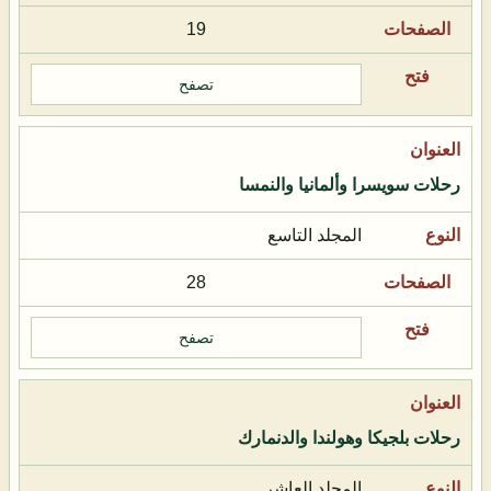
19
تصفح
رحلات سويسرا وألمانيا والنمسا
المجلد التاسع
28
تصفح
رحلات بلجيكا وهولندا والدنمارك
المجلد العاشر