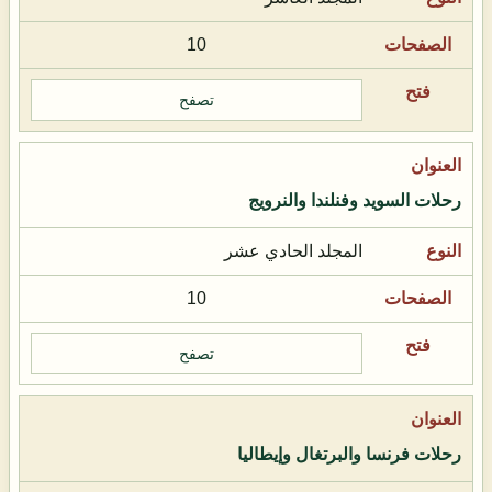
10
تصفح
رحلات السويد وفنلندا والنرويج
المجلد الحادي عشر
10
تصفح
رحلات فرنسا والبرتغال وإيطاليا