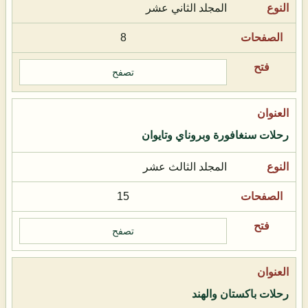
المجلد الثاني عشر
8
تصفح
رحلات سنغافورة وبروناي وتايوان
المجلد الثالث عشر
15
تصفح
رحلات باكستان والهند