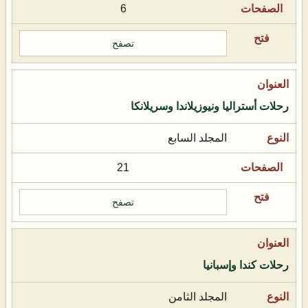
6
تصفح
رحلات أستراليا ونيوزيلاندا وسريلانكا
المجلد السابع
21
تصفح
رحلات كندا وإسبانيا
المجلد الثامن