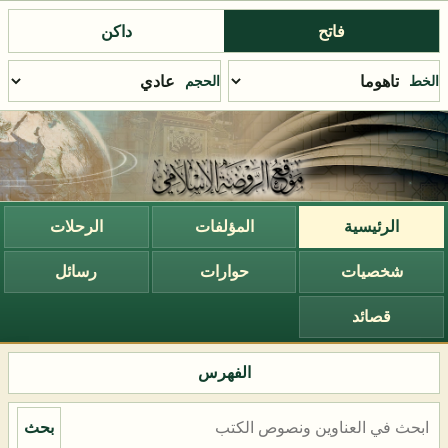
فاتح
داكن
الخط
الحجم
الرئيسية
المؤلفات
الرحلات
شخصيات
حوارات
رسائل
قصائد
الفهرس
بحث