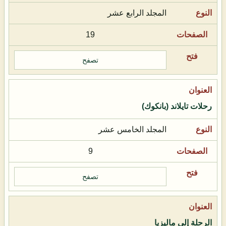
المجلد الرابع عشر
19
تصفح
رحلات تايلاند (بانكوك)
المجلد الخامس عشر
9
تصفح
الرحلة إلى ماليزيا