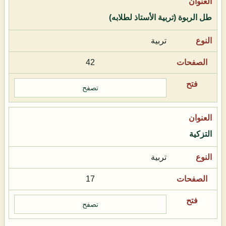
طل الربوة (تربية الأستاذ لطلابه)
تربية
42
تصفح
التزكية
تربية
17
تصفح