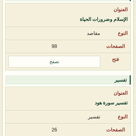
الإسلام وضرورات الحياة
مقاصد
98
تصفح
تفسير
تفسير سورة هود
تفسير
26