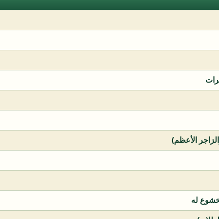
رات
الزاجر الأعظم)
خشوع له