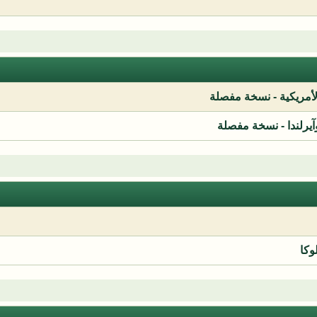
لأمريكية - نسخة مفصلة
آيرلندا - نسخة مفصلة
وكا