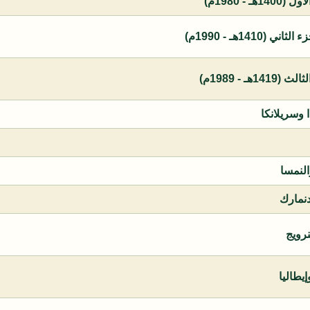
 - 1980م)
1410هـ - 1990م)
ـ - 1989م)
ا وسريلانكا
النمسا
دنمارك
نرويج
يطاليا