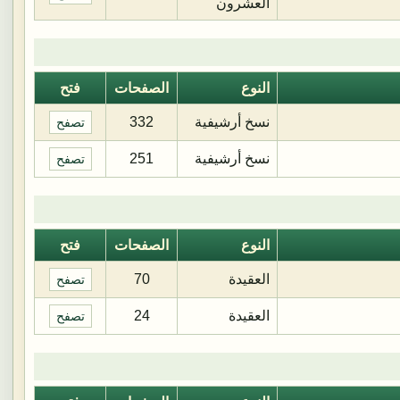
العشرون
النوع
الصفحات
فتح
نسخ أرشيفية
332
تصفح
نسخ أرشيفية
251
تصفح
النوع
الصفحات
فتح
العقيدة
70
تصفح
العقيدة
24
تصفح