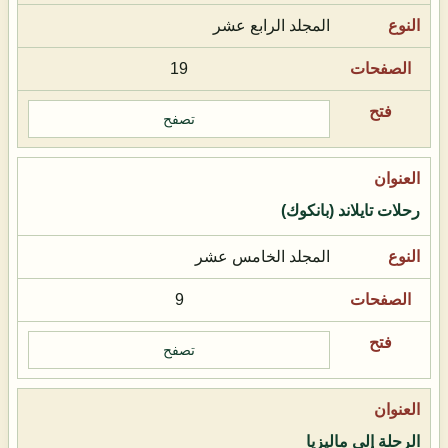
المجلد الرابع عشر
19
تصفح
رحلات تايلاند (بانكوك)
المجلد الخامس عشر
9
تصفح
الرحلة إلى ماليزيا