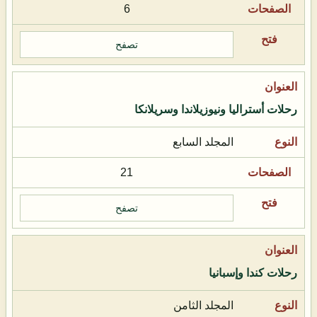
6
تصفح
رحلات أستراليا ونيوزيلاندا وسريلانكا
المجلد السابع
21
تصفح
رحلات كندا وإسبانيا
المجلد الثامن