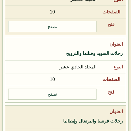
10
تصفح
رحلات السويد وفنلندا والنرويج
المجلد الحادي عشر
10
تصفح
رحلات فرنسا والبرتغال وإيطاليا