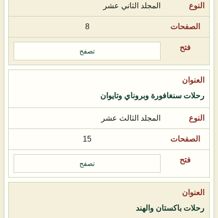
المجلد الثاني عشر
8
تصفح
رحلات سنغافورة وبروناي وتايوان
المجلد الثالث عشر
15
تصفح
رحلات باكستان والهند