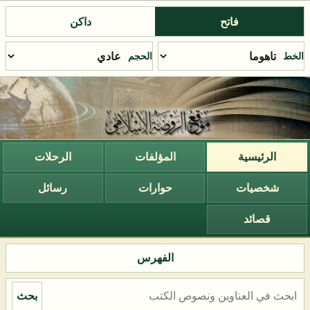
فاتح
داكن
الخط
الحجم
الرئيسية
المؤلفات
الرحلات
شخصيات
حوارات
رسائل
قصائد
الفهرس
بحث