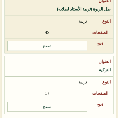
طل الربوة (تربية الأستاذ لطلابه)
تربية
42
تصفح
التزكية
تربية
17
تصفح