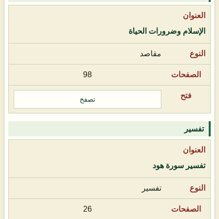
الإسلام وضرورات الحياة
مقاصد
98
تصفح
تفسير
تفسير سورة هود
تفسير
26