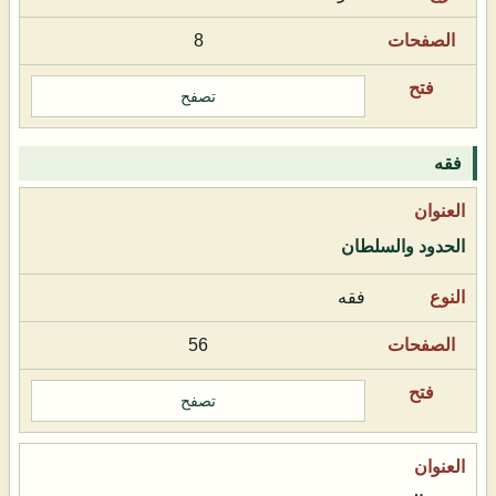
8
تصفح
فقه
الحدود والسلطان
فقه
56
تصفح