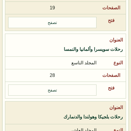
19
تصفح
رحلات سويسرا وألمانيا والنمسا
المجلد التاسع
28
تصفح
رحلات بلجيكا وهولندا والدنمارك
المجلد العاشر