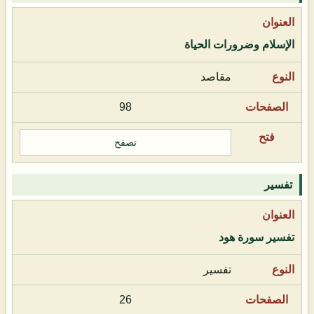
الإسلام وضرورات الحياة
مقاصد
98
تصفح
تفسير
تفسير سورة هود
تفسير
26