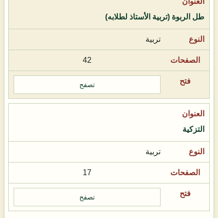
طل الربوة (تربية الأستاذ لطلابه)
تربية
42
تصفح
التزكية
تربية
17
تصفح