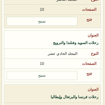
10
تصفح
رحلات السويد وفنلندا والنرويج
المجلد الحادي عشر
10
تصفح
رحلات فرنسا والبرتغال وإيطاليا