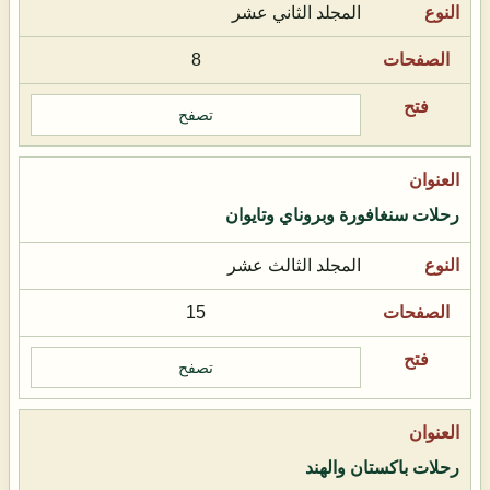
المجلد الثاني عشر
8
تصفح
رحلات سنغافورة وبروناي وتايوان
المجلد الثالث عشر
15
تصفح
رحلات باكستان والهند