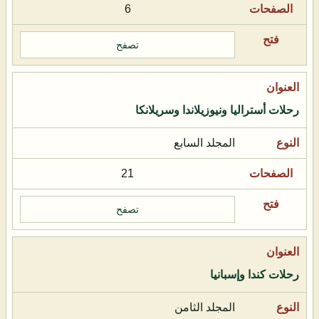
6
تصفح
رحلات أستراليا ونيوزيلاندا وسريلانكا
المجلد السابع
21
تصفح
رحلات كندا وإسبانيا
المجلد الثامن