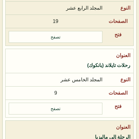
المجلد الرابع عشر
19
تصفح
رحلات تايلاند (بانكوك)
المجلد الخامس عشر
9
تصفح
الرحلة إلى ماليزيا