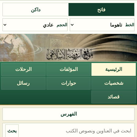
فاتح
داكن
الخط
الحجم
الرئيسية
المؤلفات
الرحلات
شخصيات
حوارات
رسائل
قصائد
الفهرس
بحث