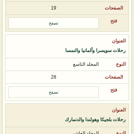
19
تصفح
رحلات سويسرا وألمانيا والنمسا
المجلد التاسع
28
تصفح
رحلات بلجيكا وهولندا والدنمارك
المجلد العاشر