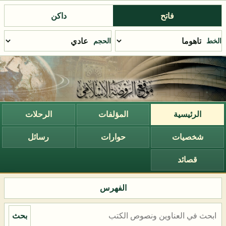
فاتح
داكن
الخط
الحجم
الرئيسية
المؤلفات
الرحلات
شخصيات
حوارات
رسائل
قصائد
الفهرس
بحث