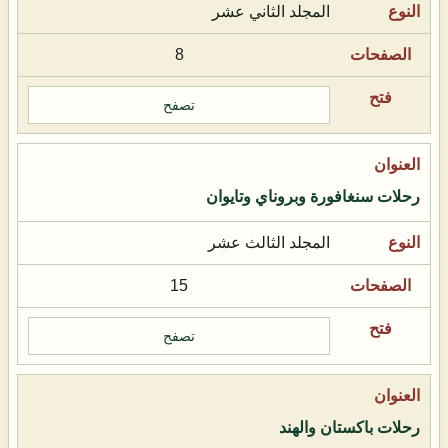
المجلد الثاني عشر
8
تصفح
رحلات سنغافورة وبروناي وتايوان
المجلد الثالث عشر
15
تصفح
رحلات باكستان والهند