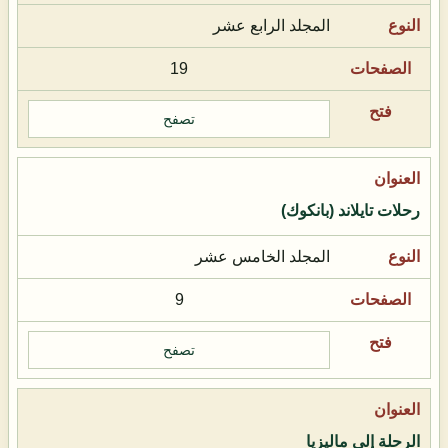
المجلد الرابع عشر
19
تصفح
رحلات تايلاند (بانكوك)
المجلد الخامس عشر
9
تصفح
الرحلة إلى ماليزيا