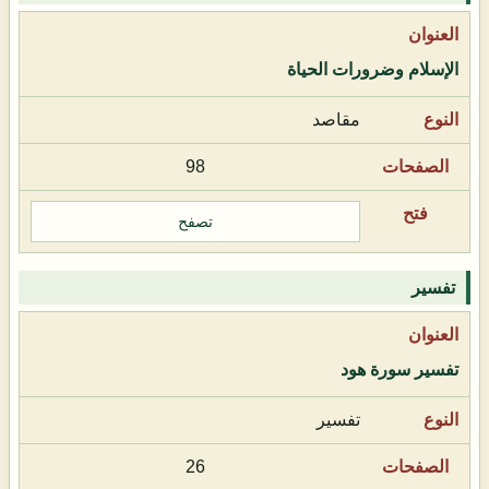
الإسلام وضرورات الحياة
مقاصد
98
تصفح
تفسير
تفسير سورة هود
تفسير
26