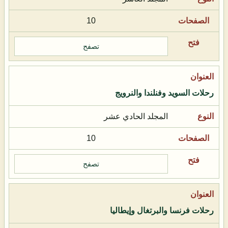
10
تصفح
رحلات السويد وفنلندا والنرويج
المجلد الحادي عشر
10
تصفح
رحلات فرنسا والبرتغال وإيطاليا