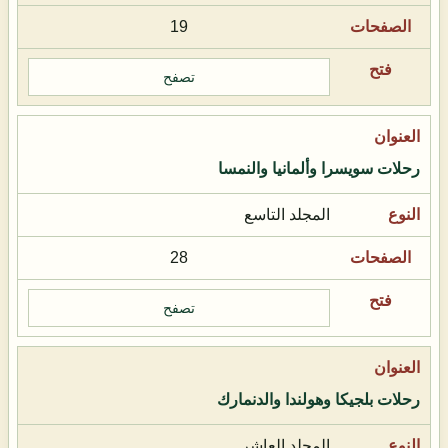
19
تصفح
رحلات سويسرا وألمانيا والنمسا
المجلد التاسع
28
تصفح
رحلات بلجيكا وهولندا والدنمارك
المجلد العاشر