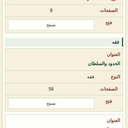
8
تصفح
فقه
الحدود والسلطان
فقه
56
تصفح