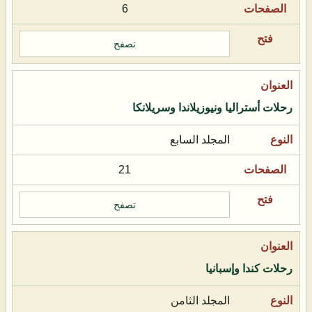
6
تصفح
رحلات أستراليا ونيوزيلاندا وسريلانكا
المجلد السابع
21
تصفح
رحلات كندا وإسبانيا
المجلد الثامن