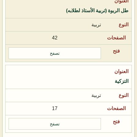
طل الربوة (تربية الأستاذ لطلابه)
تربية
42
تصفح
التزكية
تربية
17
تصفح