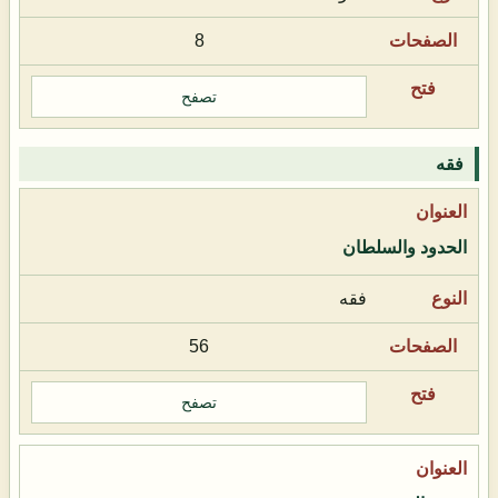
8
تصفح
فقه
الحدود والسلطان
فقه
56
تصفح