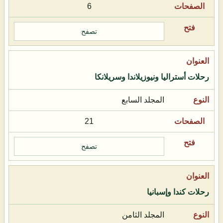
6
تصفح
رحلات أستراليا ونيوزيلاندا وسريلانكا
المجلد السابع
21
تصفح
رحلات كندا وإسبانيا
المجلد الثامن