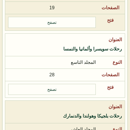
19
تصفح
رحلات سويسرا وألمانيا والنمسا
المجلد التاسع
28
تصفح
رحلات بلجيكا وهولندا والدنمارك
المجلد العاشر