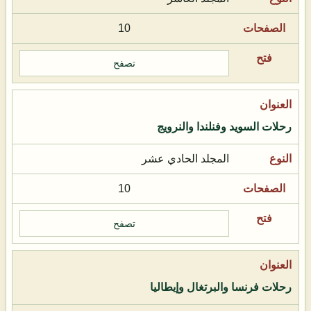
10
تصفح
رحلات السويد وفنلندا والنرويج
المجلد الحادي عشر
10
تصفح
رحلات فرنسا والبرتغال وإيطاليا