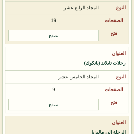
المجلد الرابع عشر
19
تصفح
رحلات تايلاند (بانكوك)
المجلد الخامس عشر
9
تصفح
الرحلة إلى ماليزيا