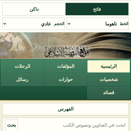
فاتح
داكن
الخط
الحجم
الرئيسية
المؤلفات
الرحلات
شخصيات
حوارات
رسائل
قصائد
الفهرس
بحث