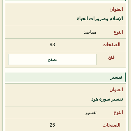
الإسلام وضرورات الحياة
مقاصد
98
تصفح
تفسير
تفسير سورة هود
تفسير
26