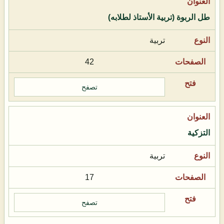
طل الربوة (تربية الأستاذ لطلابه)
تربية
42
تصفح
التزكية
تربية
17
تصفح