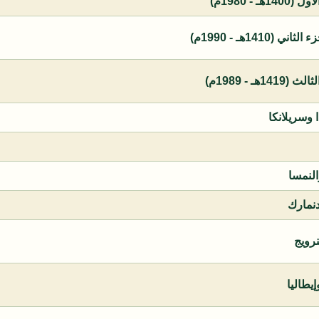
 - 1980م)
1410هـ - 1990م)
ـ - 1989م)
ا وسريلانكا
النمسا
دنمارك
نرويج
يطاليا