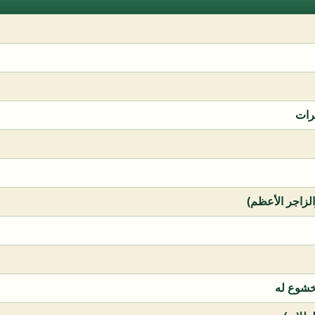
رات
الزاجر الأعظم)
خشوع له