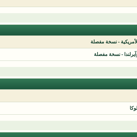
لأمريكية - نسخة مفصلة
آيرلندا - نسخة مفصلة
وكا