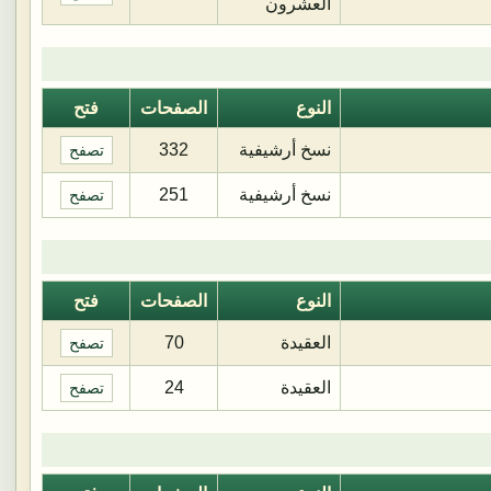
العشرون
النوع
الصفحات
فتح
نسخ أرشيفية
332
تصفح
نسخ أرشيفية
251
تصفح
النوع
الصفحات
فتح
العقيدة
70
تصفح
العقيدة
24
تصفح