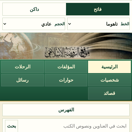
فاتح
داكن
الخط
الحجم
الرئيسية
المؤلفات
الرحلات
شخصيات
حوارات
رسائل
قصائد
الفهرس
بحث