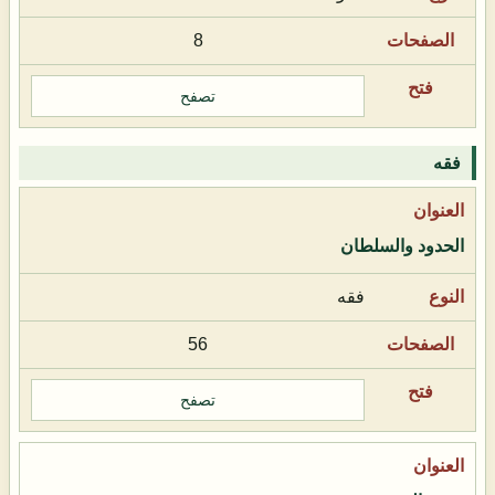
8
تصفح
فقه
الحدود والسلطان
فقه
56
تصفح