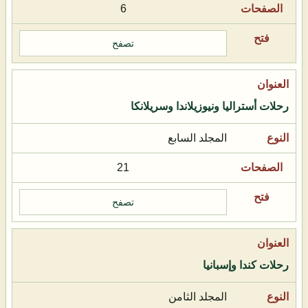
6
تصفح
رحلات أستراليا ونيوزيلاندا وسريلانكا
المجلد السابع
21
تصفح
رحلات كندا وإسبانيا
المجلد الثامن