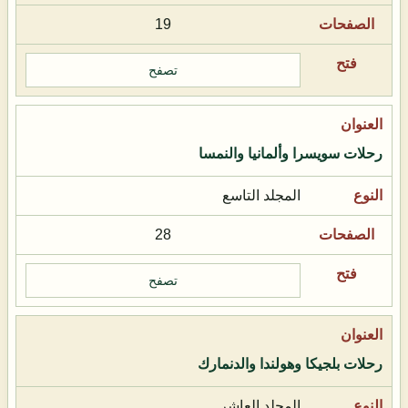
19
تصفح
رحلات سويسرا وألمانيا والنمسا
المجلد التاسع
28
تصفح
رحلات بلجيكا وهولندا والدنمارك
المجلد العاشر