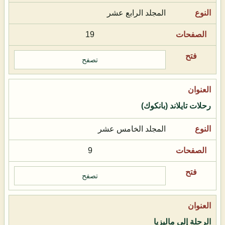
المجلد الرابع عشر
19
تصفح
رحلات تايلاند (بانكوك)
المجلد الخامس عشر
9
تصفح
الرحلة إلى ماليزيا