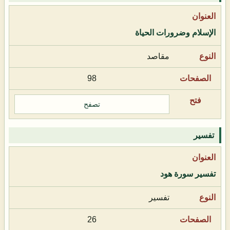
الإسلام وضرورات الحياة
مقاصد
98
تصفح
تفسير
تفسير سورة هود
تفسير
26