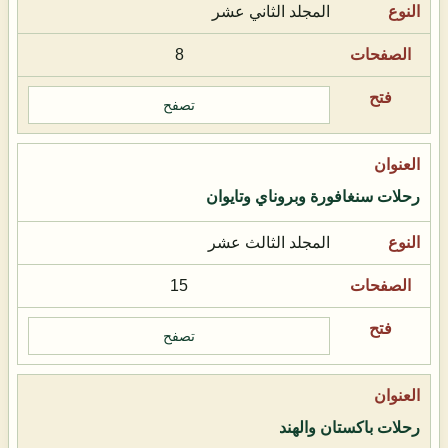
المجلد الثاني عشر
8
تصفح
رحلات سنغافورة وبروناي وتايوان
المجلد الثالث عشر
15
تصفح
رحلات باكستان والهند