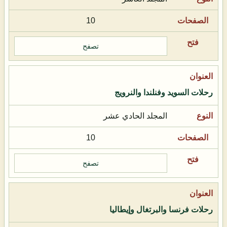
10
تصفح
رحلات السويد وفنلندا والنرويج
المجلد الحادي عشر
10
تصفح
رحلات فرنسا والبرتغال وإيطاليا