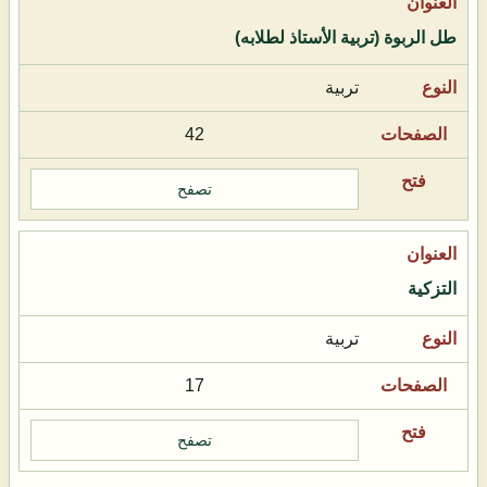
طل الربوة (تربية الأستاذ لطلابه)
تربية
42
تصفح
التزكية
تربية
17
تصفح