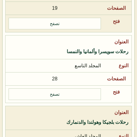
19
تصفح
رحلات سويسرا وألمانيا والنمسا
المجلد التاسع
28
تصفح
رحلات بلجيكا وهولندا والدنمارك
المجلد العاشر