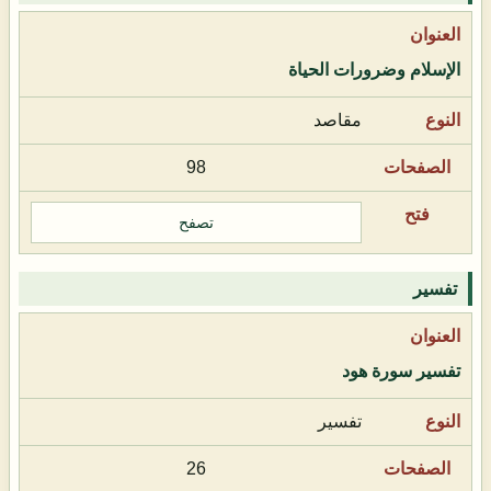
الإسلام وضرورات الحياة
مقاصد
98
تصفح
تفسير
تفسير سورة هود
تفسير
26