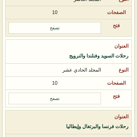
10
تصفح
رحلات السويد وفنلندا والنرويج
المجلد الحادي عشر
10
تصفح
رحلات فرنسا والبرتغال وإيطاليا