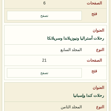
6
تصفح
رحلات أستراليا ونيوزيلاندا وسريلانكا
المجلد السابع
21
تصفح
رحلات كندا وإسبانيا
المجلد الثامن