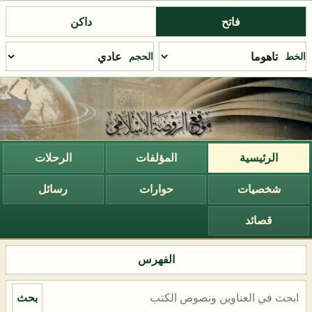
فاتح
داكن
الخط
الحجم
الرئيسية
المؤلفات
الرحلات
شخصيات
حوارات
رسائل
قصائد
الفهرس
بحث