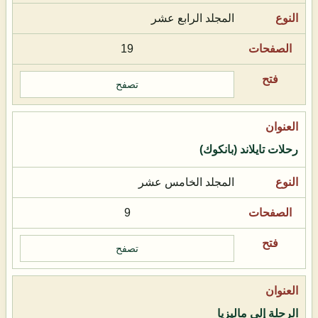
المجلد الرابع عشر
19
تصفح
رحلات تايلاند (بانكوك)
المجلد الخامس عشر
9
تصفح
الرحلة إلى ماليزيا