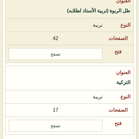
طل الربوة (تربية الأستاذ لطلابه)
تربية
42
تصفح
التزكية
تربية
17
تصفح