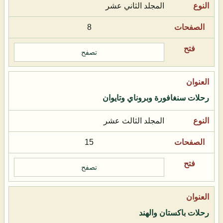
المجلد الثاني عشر
8
تصفح
رحلات سنغافورة وبروناي وتايوان
المجلد الثالث عشر
15
تصفح
رحلات باكستان والهند