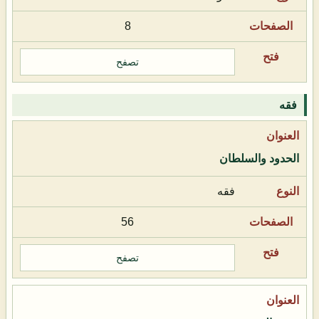
8
تصفح
فقه
الحدود والسلطان
فقه
56
تصفح