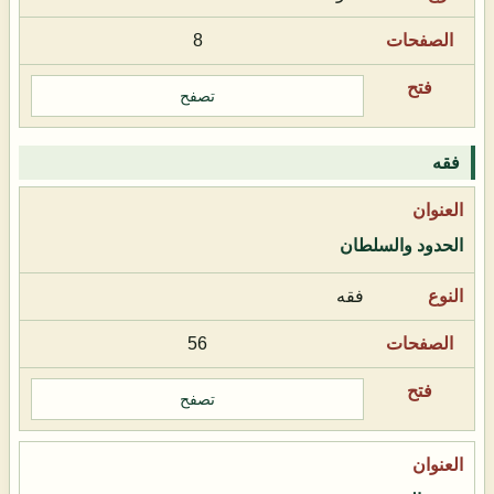
8
تصفح
فقه
الحدود والسلطان
فقه
56
تصفح