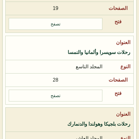
19
تصفح
رحلات سويسرا وألمانيا والنمسا
المجلد التاسع
28
تصفح
رحلات بلجيكا وهولندا والدنمارك
المجلد العاشر