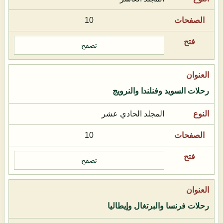
10
تصفح
رحلات السويد وفنلندا والنرويج
المجلد الحادي عشر
10
تصفح
رحلات فرنسا والبرتغال وإيطاليا