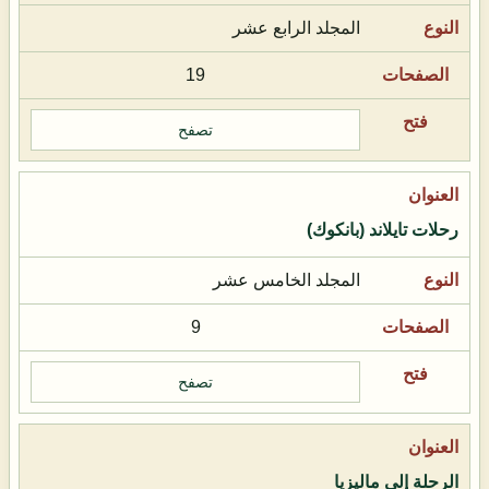
المجلد الرابع عشر
19
تصفح
رحلات تايلاند (بانكوك)
المجلد الخامس عشر
9
تصفح
الرحلة إلى ماليزيا