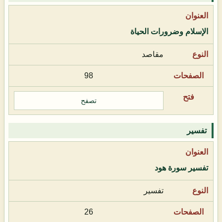
الإسلام وضرورات الحياة
مقاصد
98
تصفح
تفسير
تفسير سورة هود
تفسير
26