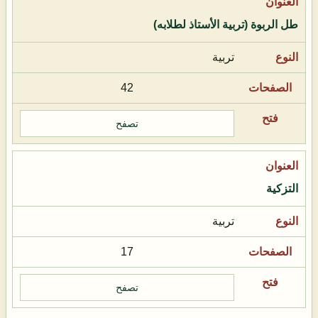
طل الربوة (تربية الأستاذ لطلابه)
تربية
42
تصفح
التزكية
تربية
17
تصفح