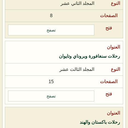
المجلد الثاني عشر
8
تصفح
رحلات سنغافورة وبروناي وتايوان
المجلد الثالث عشر
15
تصفح
رحلات باكستان والهند