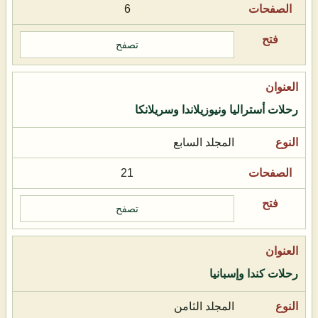
6
تصفح
رحلات أستراليا ونيوزيلاندا وسريلانكا
المجلد السابع
21
تصفح
رحلات كندا وإسبانيا
المجلد الثامن