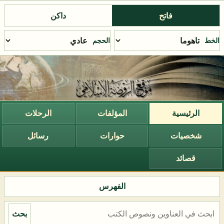
فاتح
داكن
الخط
الحجم
الرئيسية
المؤلفات
الرحلات
شخصيات
حوارات
رسائل
قصائد
الفهرس
بحث