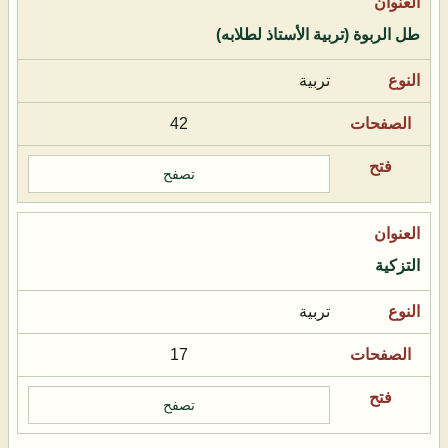
طل الربوة (تربية الأستاذ لطلابه)
تربية
42
تصفح
التزكية
تربية
17
تصفح