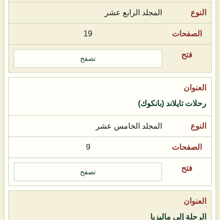
المجلد الرابع عشر
19
تصفح
رحلات تايلاند (بانكوك)
المجلد الخامس عشر
9
تصفح
الرحلة إلى ماليزيا