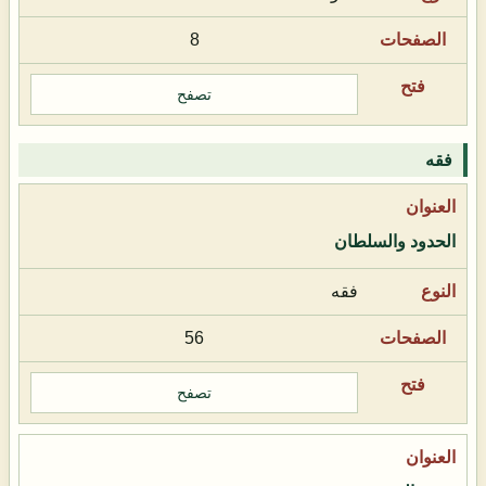
8
تصفح
فقه
الحدود والسلطان
فقه
56
تصفح