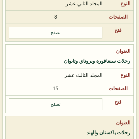
المجلد الثاني عشر
8
تصفح
رحلات سنغافورة وبروناي وتايوان
المجلد الثالث عشر
15
تصفح
رحلات باكستان والهند