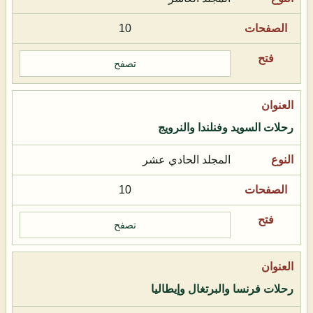
10
تصفح
رحلات السويد وفنلندا والنرويج
المجلد الحادي عشر
10
تصفح
رحلات فرنسا والبرتغال وإيطاليا