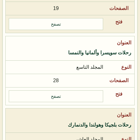
19
تصفح
رحلات سويسرا وألمانيا والنمسا
المجلد التاسع
28
تصفح
رحلات بلجيكا وهولندا والدنمارك
المجلد العاشر