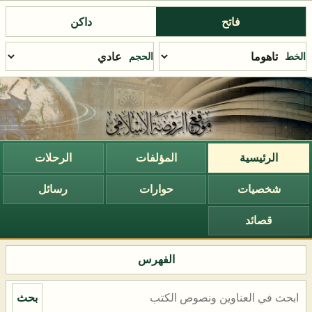
فاتح
داكن
الخط
الحجم
الرئيسية
المؤلفات
الرحلات
شخصيات
حوارات
رسائل
قصائد
الفهرس
بحث