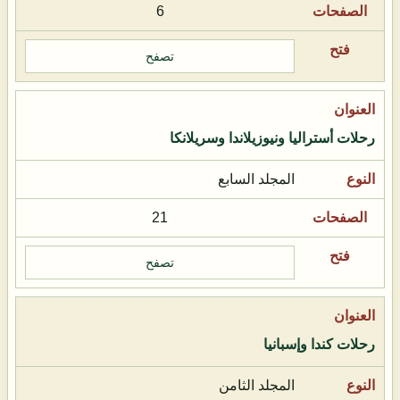
6
تصفح
رحلات أستراليا ونيوزيلاندا وسريلانكا
المجلد السابع
21
تصفح
رحلات كندا وإسبانيا
المجلد الثامن