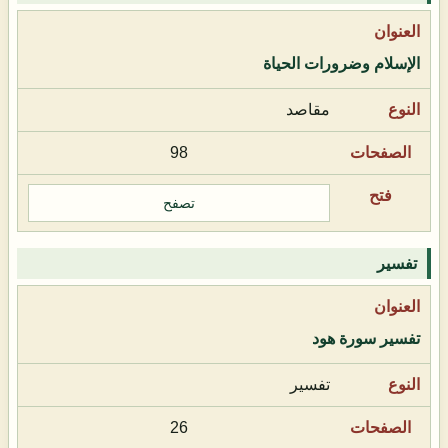
الإسلام وضرورات الحياة
مقاصد
98
تصفح
تفسير
تفسير سورة هود
تفسير
26