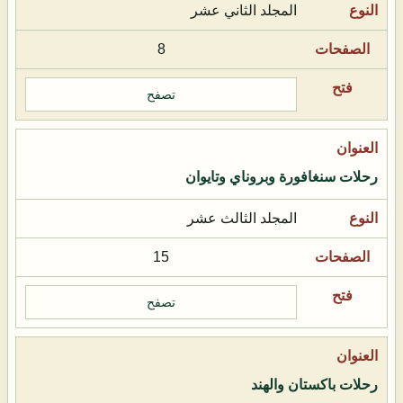
المجلد الثاني عشر
8
تصفح
رحلات سنغافورة وبروناي وتايوان
المجلد الثالث عشر
15
تصفح
رحلات باكستان والهند