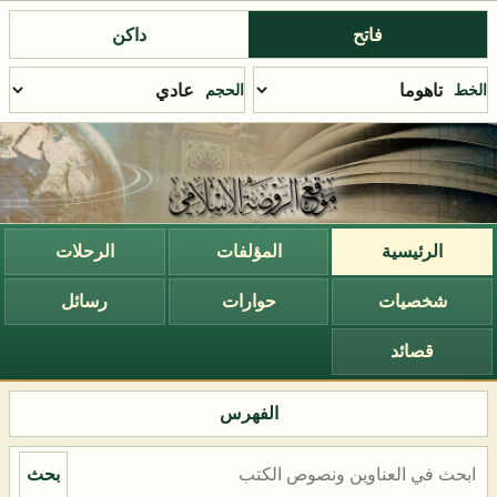
فاتح
داكن
الخط
الحجم
الرئيسية
المؤلفات
الرحلات
شخصيات
حوارات
رسائل
قصائد
الفهرس
بحث