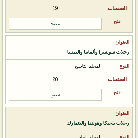
19
تصفح
رحلات سويسرا وألمانيا والنمسا
المجلد التاسع
28
تصفح
رحلات بلجيكا وهولندا والدنمارك
المجلد العاشر