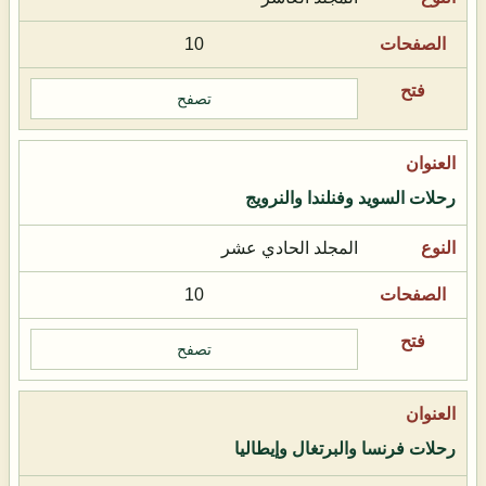
10
تصفح
رحلات السويد وفنلندا والنرويج
المجلد الحادي عشر
10
تصفح
رحلات فرنسا والبرتغال وإيطاليا