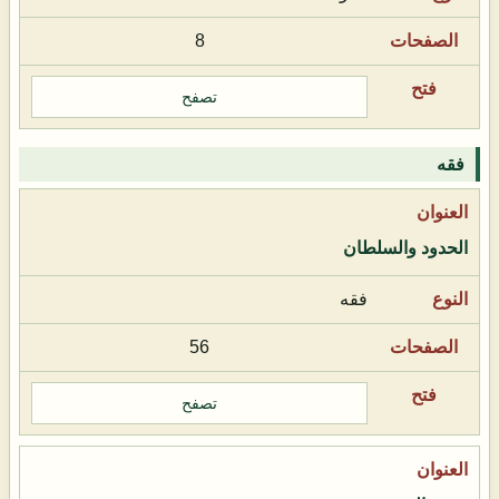
8
تصفح
فقه
الحدود والسلطان
فقه
56
تصفح