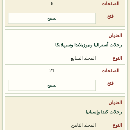
6
تصفح
رحلات أستراليا ونيوزيلاندا وسريلانكا
المجلد السابع
21
تصفح
رحلات كندا وإسبانيا
المجلد الثامن