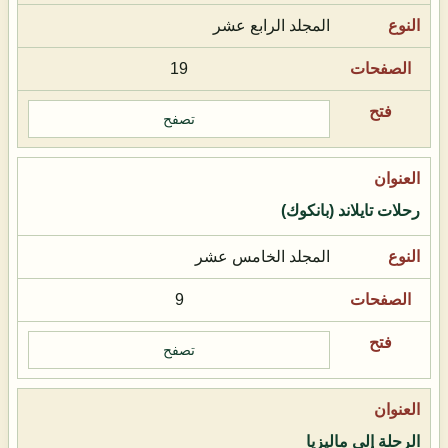
المجلد الرابع عشر
19
تصفح
رحلات تايلاند (بانكوك)
المجلد الخامس عشر
9
تصفح
الرحلة إلى ماليزيا