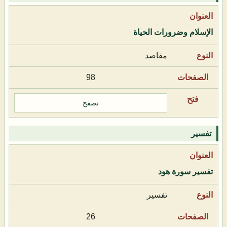
الإسلام وضرورات الحياة
مقاصد
98
تصفح
تفسير
تفسير سورة هود
تفسير
26