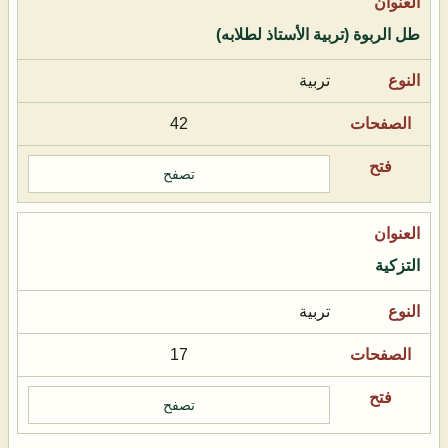
طل الربوة (تربية الأستاذ لطلابه)
تربية
42
تصفح
التزكية
تربية
17
تصفح