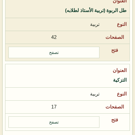
طل الربوة (تربية الأستاذ لطلابه)
تربية
42
تصفح
التزكية
تربية
17
تصفح