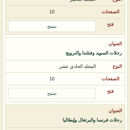
10
تصفح
رحلات السويد وفنلندا والنرويج
المجلد الحادي عشر
10
تصفح
رحلات فرنسا والبرتغال وإيطاليا