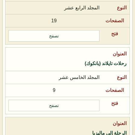
المجلد الرابع عشر
19
تصفح
رحلات تايلاند (بانكوك)
المجلد الخامس عشر
9
تصفح
الرحلة إلى ماليزيا