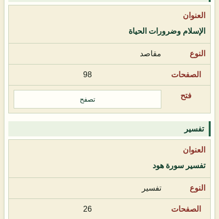
الإسلام وضرورات الحياة
مقاصد
98
تصفح
تفسير
تفسير سورة هود
تفسير
26