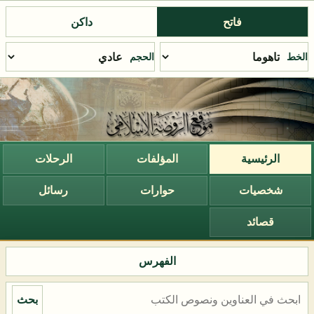
فاتح
داكن
الخط
الحجم
الرئيسية
المؤلفات
الرحلات
شخصيات
حوارات
رسائل
قصائد
الفهرس
بحث