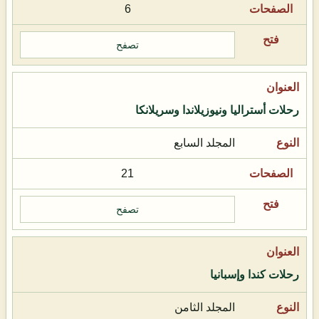
6
تصفح
رحلات أستراليا ونيوزيلاندا وسريلانكا
المجلد السابع
21
تصفح
رحلات كندا وإسبانيا
المجلد الثامن