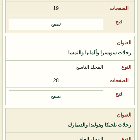
19
تصفح
رحلات سويسرا وألمانيا والنمسا
المجلد التاسع
28
تصفح
رحلات بلجيكا وهولندا والدنمارك
المجلد العاشر