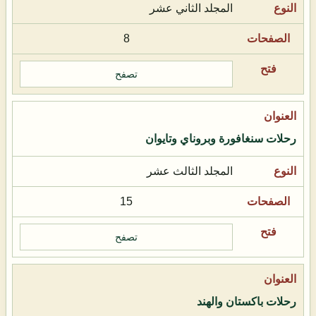
المجلد الثاني عشر
8
تصفح
رحلات سنغافورة وبروناي وتايوان
المجلد الثالث عشر
15
تصفح
رحلات باكستان والهند