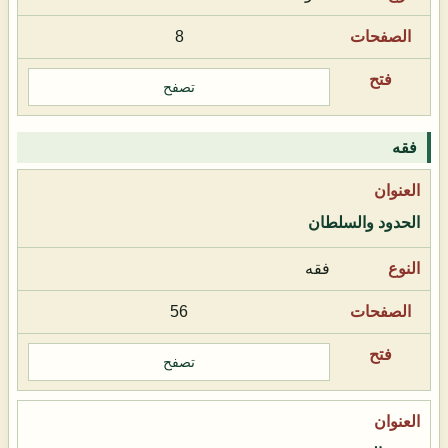
8
تصفح
فقه
الحدود والسلطان
فقه
56
تصفح