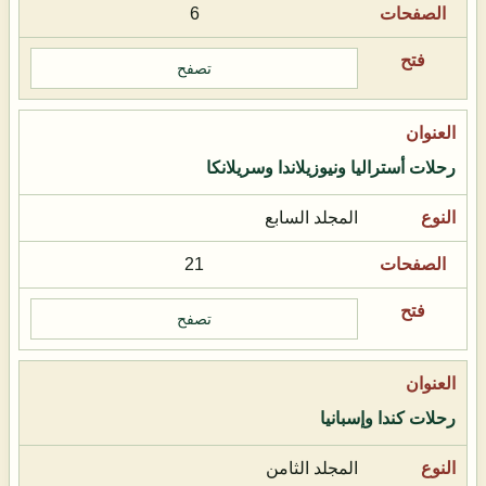
6
تصفح
رحلات أستراليا ونيوزيلاندا وسريلانكا
المجلد السابع
21
تصفح
رحلات كندا وإسبانيا
المجلد الثامن