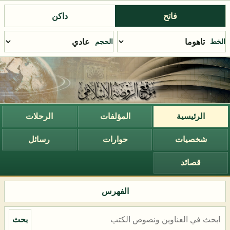
فاتح
داكن
الخط
الحجم
الرئيسية
المؤلفات
الرحلات
شخصيات
حوارات
رسائل
قصائد
الفهرس
بحث