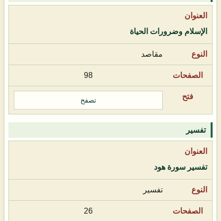
الإسلام وضرورات الحياة
مقاصد
98
تصفح
تفسير
تفسير سورة هود
تفسير
26