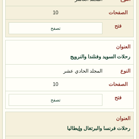
10
تصفح
رحلات السويد وفنلندا والنرويج
المجلد الحادي عشر
10
تصفح
رحلات فرنسا والبرتغال وإيطاليا