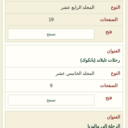
المجلد الرابع عشر
19
تصفح
رحلات تايلاند (بانكوك)
المجلد الخامس عشر
9
تصفح
الرحلة إلى ماليزيا