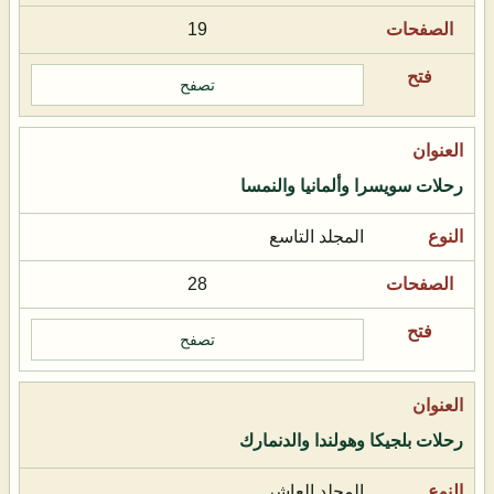
19
تصفح
رحلات سويسرا وألمانيا والنمسا
المجلد التاسع
28
تصفح
رحلات بلجيكا وهولندا والدنمارك
المجلد العاشر