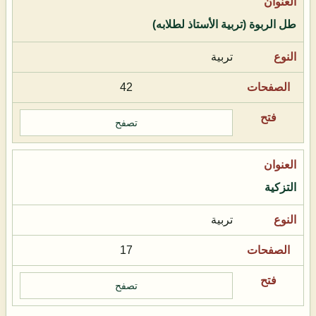
طل الربوة (تربية الأستاذ لطلابه)
تربية
42
تصفح
التزكية
تربية
17
تصفح