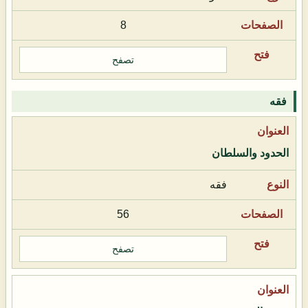
8
تصفح
فقه
الحدود والسلطان
فقه
56
تصفح