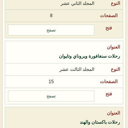
المجلد الثاني عشر
8
تصفح
رحلات سنغافورة وبروناي وتايوان
المجلد الثالث عشر
15
تصفح
رحلات باكستان والهند