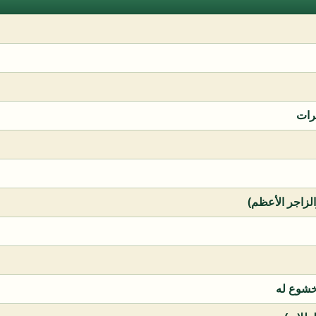
رات
الزاجر الأعظم)
خشوع له