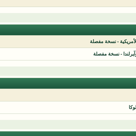
لأمريكية - نسخة مفصلة
آيرلندا - نسخة مفصلة
وكا