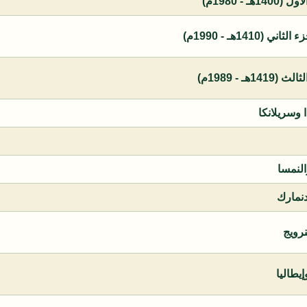
 - 1980م)
1410هـ - 1990م)
ـ - 1989م)
ا وسريلانكا
النمسا
دنمارك
نرويج
يطاليا