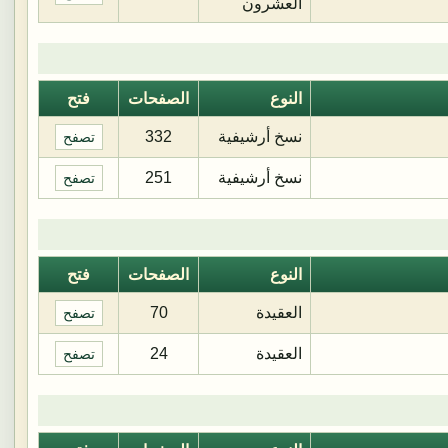
العشرون
النوع
الصفحات
فتح
نسخ أرشيفية
332
تصفح
نسخ أرشيفية
251
تصفح
النوع
الصفحات
فتح
العقيدة
70
تصفح
العقيدة
24
تصفح