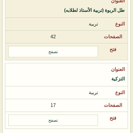
طل الربوة (تربية الأستاذ لطلابه)
تربية
42
تصفح
التزكية
تربية
17
تصفح