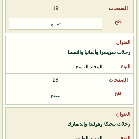
19
تصفح
رحلات سويسرا وألمانيا والنمسا
المجلد التاسع
28
تصفح
رحلات بلجيكا وهولندا والدنمارك
المجلد العاشر