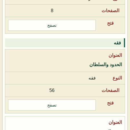
8
تصفح
فقه
الحدود والسلطان
فقه
56
تصفح