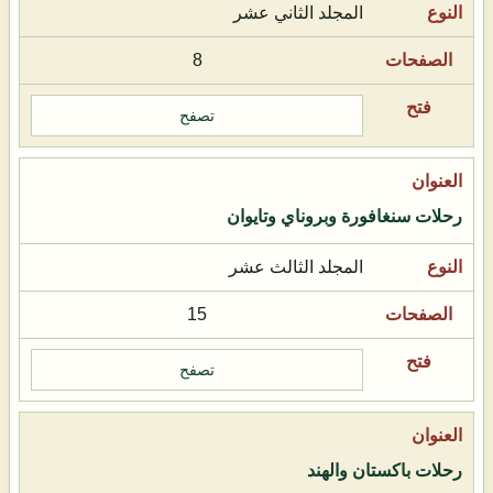
المجلد الثاني عشر
8
تصفح
رحلات سنغافورة وبروناي وتايوان
المجلد الثالث عشر
15
تصفح
رحلات باكستان والهند