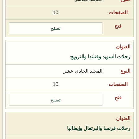
10
تصفح
رحلات السويد وفنلندا والنرويج
المجلد الحادي عشر
10
تصفح
رحلات فرنسا والبرتغال وإيطاليا