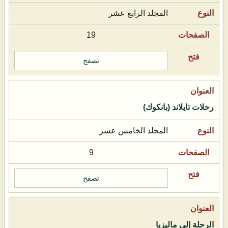
المجلد الرابع عشر
19
تصفح
رحلات تايلاند (بانكوك)
المجلد الخامس عشر
9
تصفح
الرحلة إلى ماليزيا