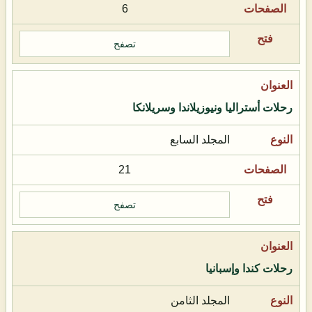
6
تصفح
رحلات أستراليا ونيوزيلاندا وسريلانكا
المجلد السابع
21
تصفح
رحلات كندا وإسبانيا
المجلد الثامن