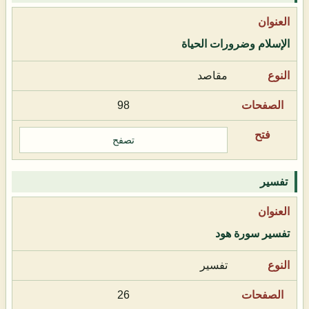
الإسلام وضرورات الحياة
مقاصد
98
تصفح
تفسير
تفسير سورة هود
تفسير
26