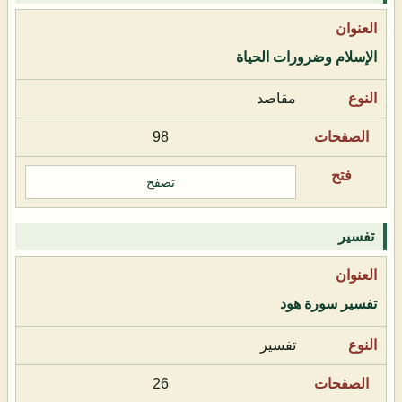
الإسلام وضرورات الحياة
مقاصد
98
تصفح
تفسير
تفسير سورة هود
تفسير
26