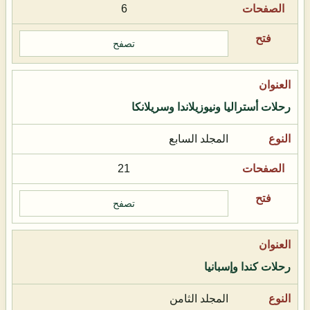
6
تصفح
رحلات أستراليا ونيوزيلاندا وسريلانكا
المجلد السابع
21
تصفح
رحلات كندا وإسبانيا
المجلد الثامن