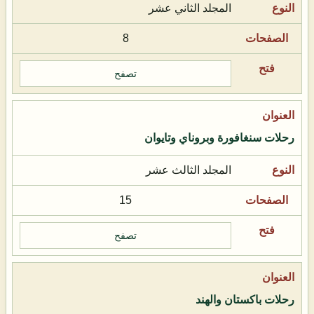
المجلد الثاني عشر
8
تصفح
رحلات سنغافورة وبروناي وتايوان
المجلد الثالث عشر
15
تصفح
رحلات باكستان والهند