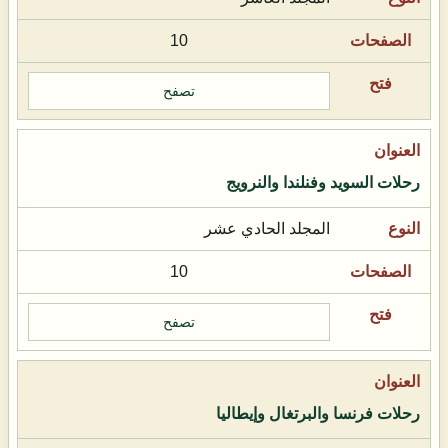
10
تصفح
رحلات السويد وفنلندا والنرويج
المجلد الحادي عشر
10
تصفح
رحلات فرنسا والبرتغال وإيطاليا