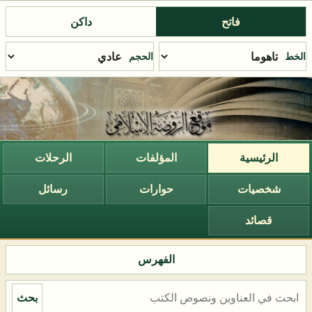
فاتح
داكن
الخط
الحجم
الرئيسية
المؤلفات
الرحلات
شخصيات
حوارات
رسائل
قصائد
الفهرس
بحث