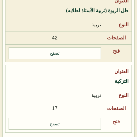
طل الربوة (تربية الأستاذ لطلابه)
تربية
42
تصفح
التزكية
تربية
17
تصفح