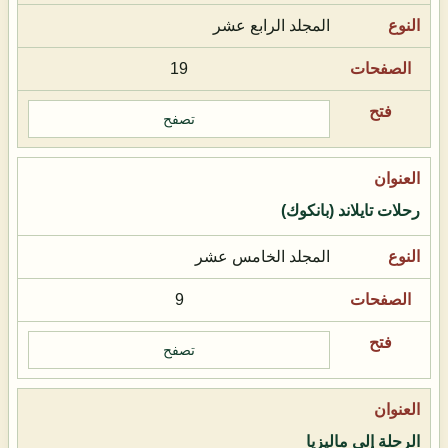
المجلد الرابع عشر
19
تصفح
رحلات تايلاند (بانكوك)
المجلد الخامس عشر
9
تصفح
الرحلة إلى ماليزيا