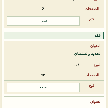
8
تصفح
فقه
الحدود والسلطان
فقه
56
تصفح