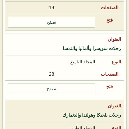
19
تصفح
رحلات سويسرا وألمانيا والنمسا
المجلد التاسع
28
تصفح
رحلات بلجيكا وهولندا والدنمارك
المجلد العاشر