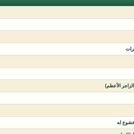
رات
الزاجر الأعظم)
خشوع له