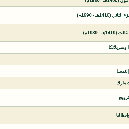
 - 1980م)
1410هـ - 1990م)
ـ - 1989م)
ا وسريلانكا
النمسا
دنمارك
نرويج
يطاليا