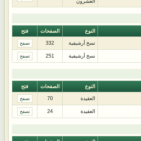
العشرون
النوع
الصفحات
فتح
نسخ أرشيفية
332
تصفح
نسخ أرشيفية
251
تصفح
النوع
الصفحات
فتح
العقيدة
70
تصفح
العقيدة
24
تصفح