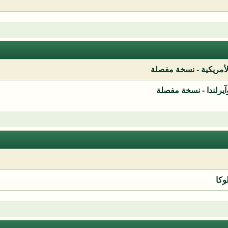
لأمريكية - نسخة مفصلة
آيرلندا - نسخة مفصلة
وكا