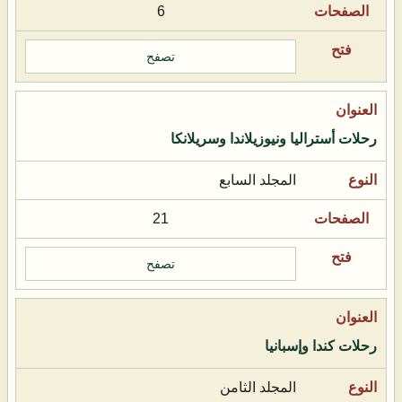
6
تصفح
رحلات أستراليا ونيوزيلاندا وسريلانكا
المجلد السابع
21
تصفح
رحلات كندا وإسبانيا
المجلد الثامن