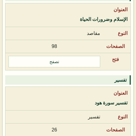
الإسلام وضرورات الحياة
مقاصد
98
تصفح
تفسير
تفسير سورة هود
تفسير
26