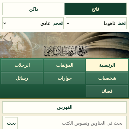
فاتح
داكن
الخط
الحجم
الرئيسية
المؤلفات
الرحلات
شخصيات
حوارات
رسائل
قصائد
الفهرس
بحث