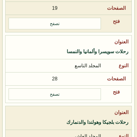
19
تصفح
رحلات سويسرا وألمانيا والنمسا
المجلد التاسع
28
تصفح
رحلات بلجيكا وهولندا والدنمارك
المجلد العاشر