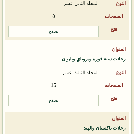
المجلد الثاني عشر
8
تصفح
رحلات سنغافورة وبروناي وتايوان
المجلد الثالث عشر
15
تصفح
رحلات باكستان والهند