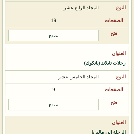
المجلد الرابع عشر
19
تصفح
رحلات تايلاند (بانكوك)
المجلد الخامس عشر
9
تصفح
الرحلة إلى ماليزيا