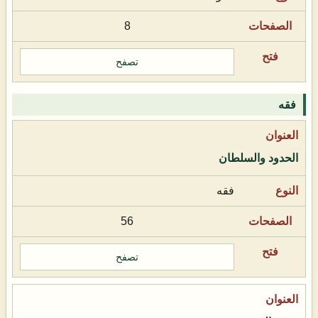
8
تصفح
فقه
الحدود والسلطان
فقه
56
تصفح