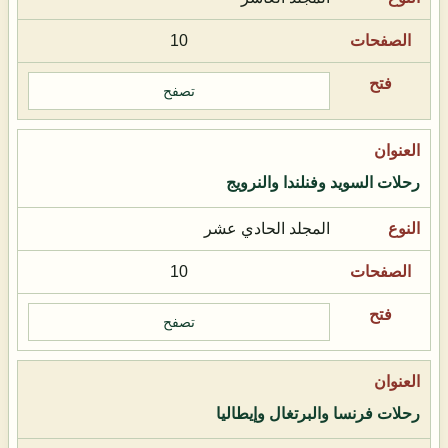
10
تصفح
رحلات السويد وفنلندا والنرويج
المجلد الحادي عشر
10
تصفح
رحلات فرنسا والبرتغال وإيطاليا