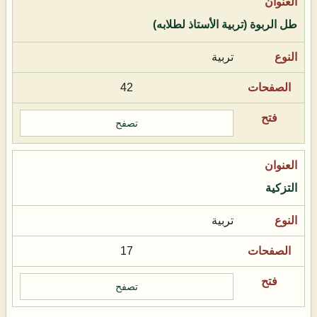
طل الربوة (تربية الأستاذ لطلابه)
تربية
42
تصفح
التزكية
تربية
17
تصفح