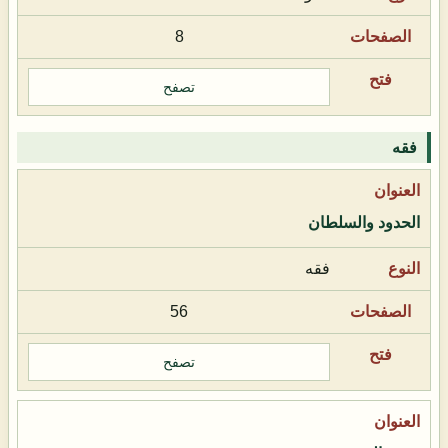
8
تصفح
فقه
الحدود والسلطان
فقه
56
تصفح