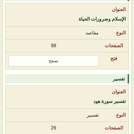
الإسلام وضرورات الحياة
مقاصد
98
تصفح
تفسير
تفسير سورة هود
تفسير
26