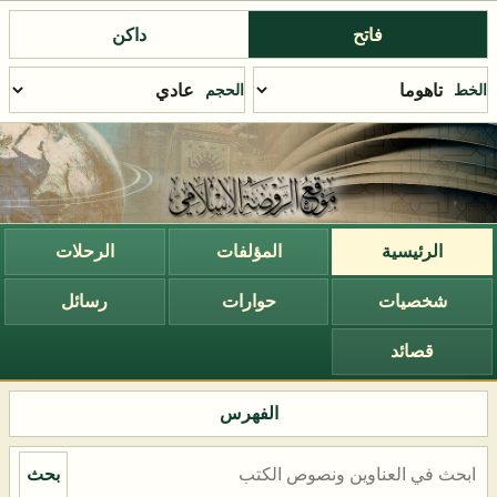
فاتح
داكن
الخط
الحجم
الرئيسية
المؤلفات
الرحلات
شخصيات
حوارات
رسائل
قصائد
الفهرس
بحث