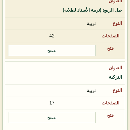
طل الربوة (تربية الأستاذ لطلابه)
تربية
42
تصفح
التزكية
تربية
17
تصفح