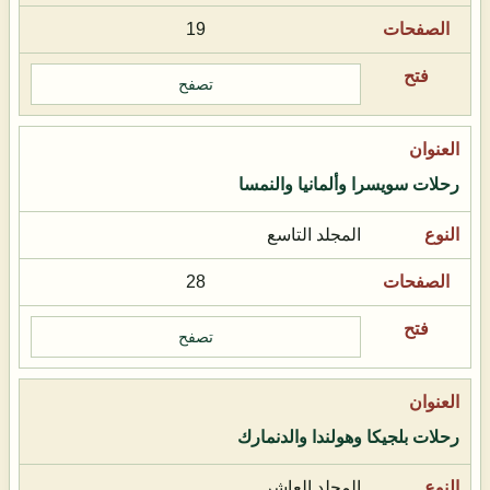
19
تصفح
رحلات سويسرا وألمانيا والنمسا
المجلد التاسع
28
تصفح
رحلات بلجيكا وهولندا والدنمارك
المجلد العاشر