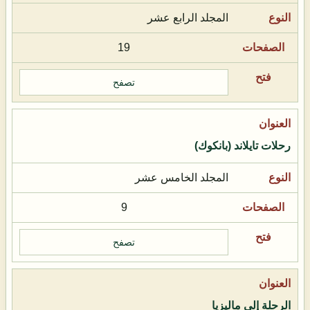
المجلد الرابع عشر
19
تصفح
رحلات تايلاند (بانكوك)
المجلد الخامس عشر
9
تصفح
الرحلة إلى ماليزيا