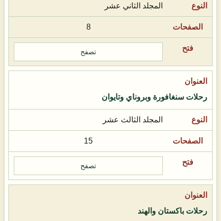
المجلد الثاني عشر
8
تصفح
رحلات سنغافورة وبروناي وتايوان
المجلد الثالث عشر
15
تصفح
رحلات باكستان والهند