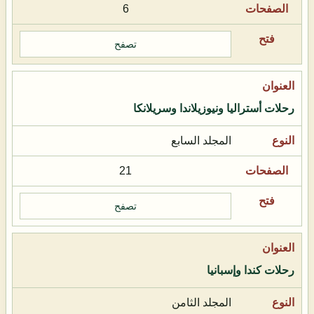
6
تصفح
رحلات أستراليا ونيوزيلاندا وسريلانكا
المجلد السابع
21
تصفح
رحلات كندا وإسبانيا
المجلد الثامن