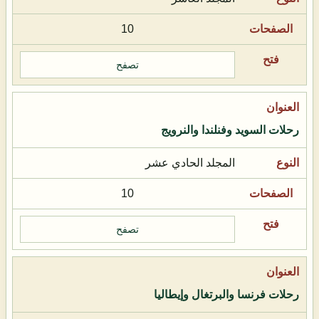
10
تصفح
رحلات السويد وفنلندا والنرويج
المجلد الحادي عشر
10
تصفح
رحلات فرنسا والبرتغال وإيطاليا