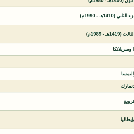
 - 1980م)
1410هـ - 1990م)
ـ - 1989م)
ا وسريلانكا
النمسا
دنمارك
نرويج
يطاليا