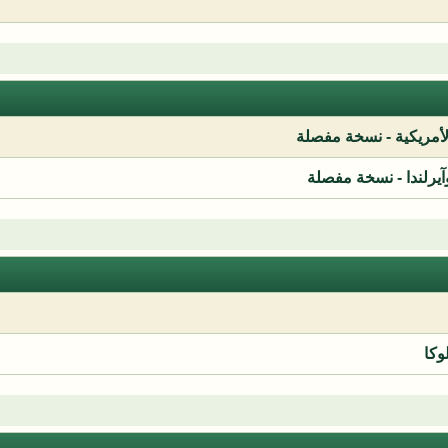
لأمريكية - نسخة مفصلة
آيرلندا - نسخة مفصلة
وكا