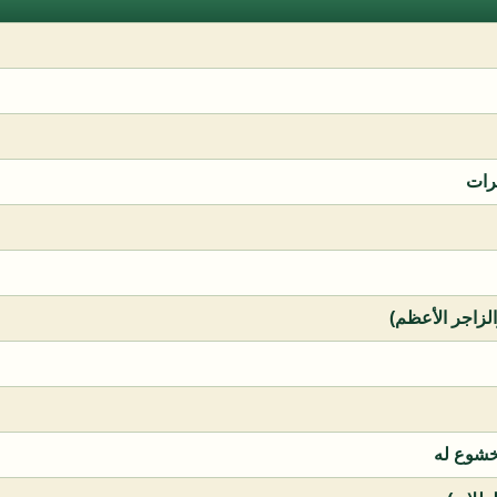
رات
الزاجر الأعظم)
خشوع له