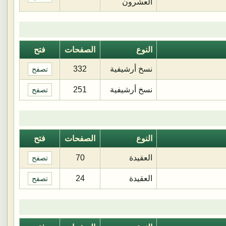
العشرون
النوع
الصفحات
فتح
نسخ أرشيفية
332
تصفح
نسخ أرشيفية
251
تصفح
النوع
الصفحات
فتح
العقيدة
70
تصفح
العقيدة
24
تصفح