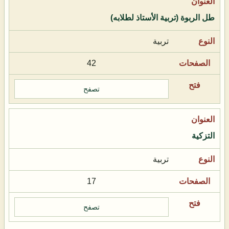
طل الربوة (تربية الأستاذ لطلابه)
تربية
42
تصفح
التزكية
تربية
17
تصفح