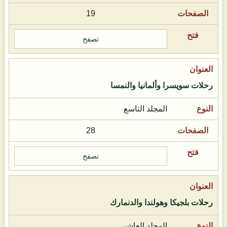
19
تصفح
رحلات سويسرا وألمانيا والنمسا
المجلد التاسع
28
تصفح
رحلات بلجيكا وهولندا والدنمارك
المجلد العاشر