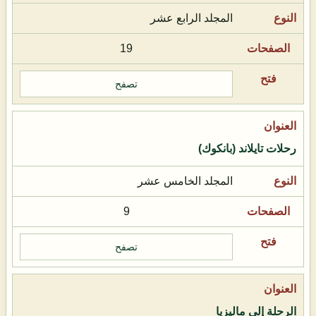
المجلد الرابع عشر
19
تصفح
رحلات تايلاند (بانكوك)
المجلد الخامس عشر
9
تصفح
الرحلة إلى ماليزيا