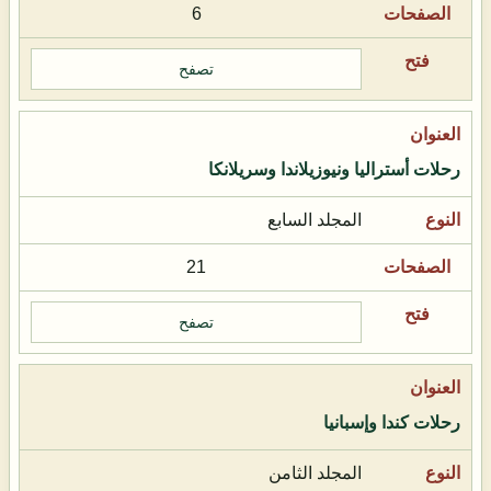
6
تصفح
رحلات أستراليا ونيوزيلاندا وسريلانكا
المجلد السابع
21
تصفح
رحلات كندا وإسبانيا
المجلد الثامن