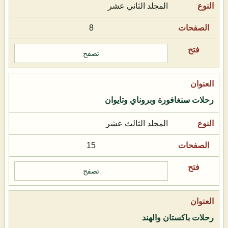
المجلد الثاني عشر
8
تصفح
رحلات سنغافورة وبروناي وتايوان
المجلد الثالث عشر
15
تصفح
رحلات باكستان والهند