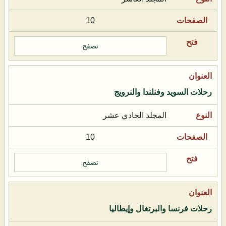
10
تصفح
رحلات السويد وفنلندا والنرويج
المجلد الحادي عشر
10
تصفح
رحلات فرنسا والبرتغال وإيطاليا