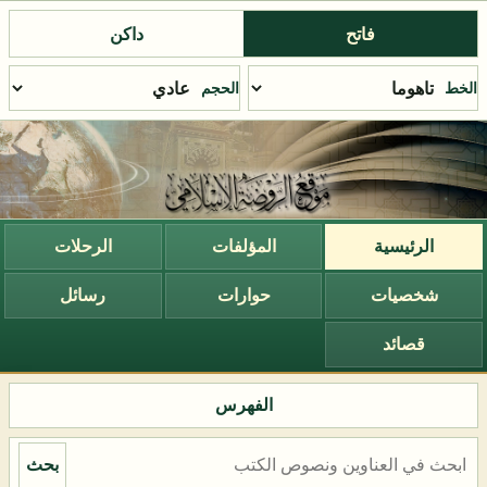
فاتح
داكن
الخط
الحجم
الرئيسية
المؤلفات
الرحلات
شخصيات
حوارات
رسائل
قصائد
الفهرس
بحث