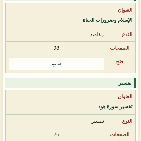
الإسلام وضرورات الحياة
مقاصد
98
تصفح
تفسير
تفسير سورة هود
تفسير
26