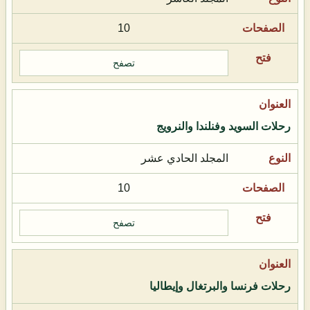
10
تصفح
رحلات السويد وفنلندا والنرويج
المجلد الحادي عشر
10
تصفح
رحلات فرنسا والبرتغال وإيطاليا