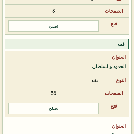
8
تصفح
فقه
الحدود والسلطان
فقه
56
تصفح