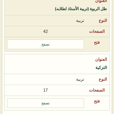
طل الربوة (تربية الأستاذ لطلابه)
تربية
42
تصفح
التزكية
تربية
17
تصفح