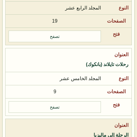
المجلد الرابع عشر
19
تصفح
رحلات تايلاند (بانكوك)
المجلد الخامس عشر
9
تصفح
الرحلة إلى ماليزيا