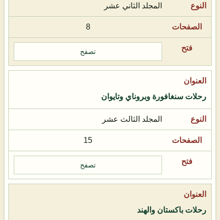
المجلد الثاني عشر
8
تصفح
رحلات سنغافورة وبروناي وتايوان
المجلد الثالث عشر
15
تصفح
رحلات باكستان والهند