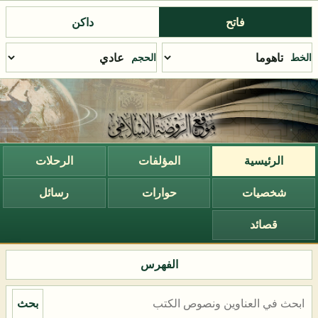
فاتح
داكن
الخط
الحجم
الرئيسية
المؤلفات
الرحلات
شخصيات
حوارات
رسائل
قصائد
الفهرس
بحث