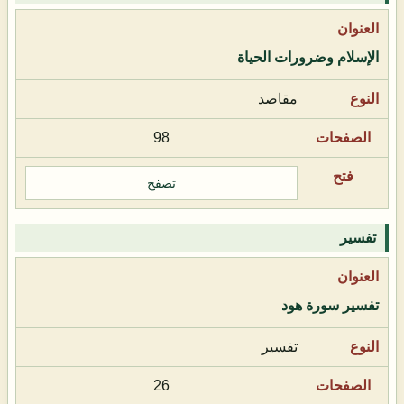
الإسلام وضرورات الحياة
مقاصد
98
تصفح
تفسير
تفسير سورة هود
تفسير
26