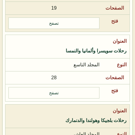
19
تصفح
رحلات سويسرا وألمانيا والنمسا
المجلد التاسع
28
تصفح
رحلات بلجيكا وهولندا والدنمارك
المجلد العاشر