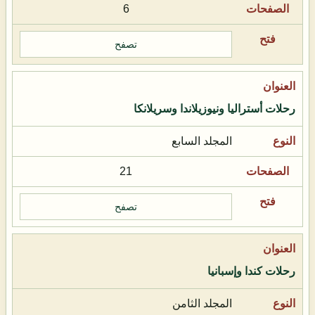
6
تصفح
رحلات أستراليا ونيوزيلاندا وسريلانكا
المجلد السابع
21
تصفح
رحلات كندا وإسبانيا
المجلد الثامن