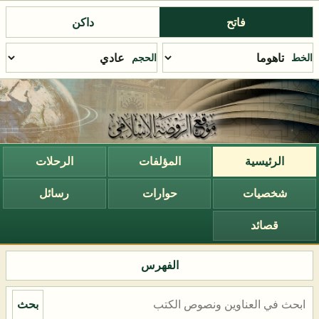
فاتح
داكن
الخط
الحجم
الرئيسية
المؤلفات
الرحلات
شخصيات
حوارات
رسائل
قصائد
الفهرس
بحث