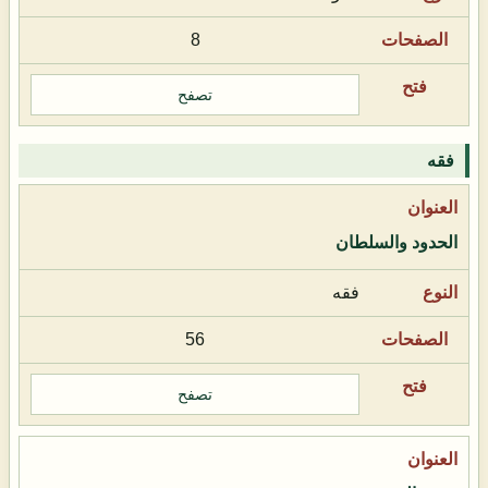
8
تصفح
فقه
الحدود والسلطان
فقه
56
تصفح