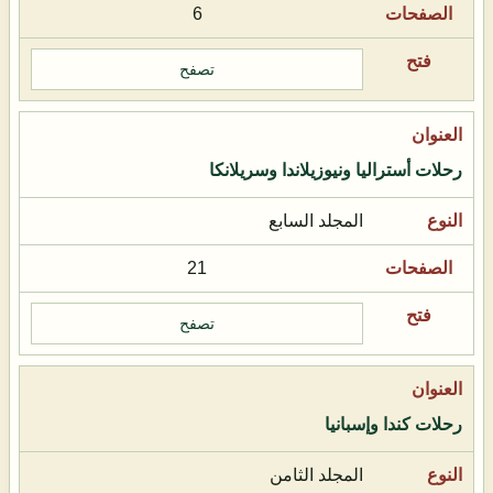
6
تصفح
رحلات أستراليا ونيوزيلاندا وسريلانكا
المجلد السابع
21
تصفح
رحلات كندا وإسبانيا
المجلد الثامن