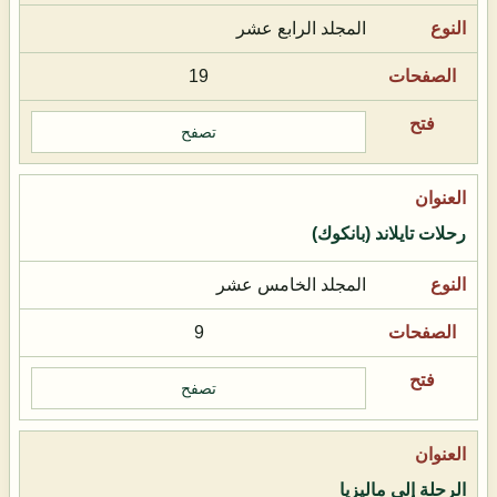
المجلد الرابع عشر
19
تصفح
رحلات تايلاند (بانكوك)
المجلد الخامس عشر
9
تصفح
الرحلة إلى ماليزيا