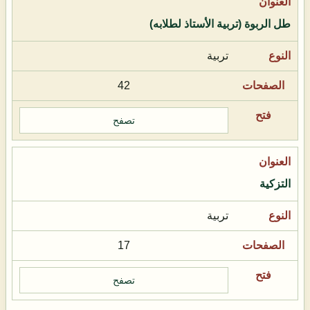
طل الربوة (تربية الأستاذ لطلابه)
تربية
42
تصفح
التزكية
تربية
17
تصفح