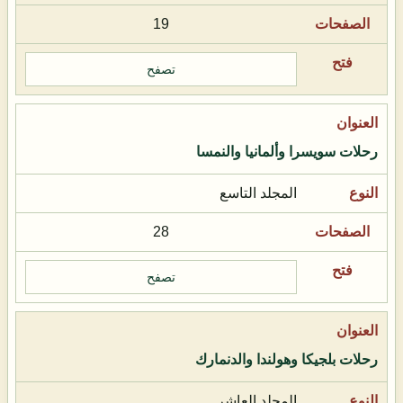
19
تصفح
رحلات سويسرا وألمانيا والنمسا
المجلد التاسع
28
تصفح
رحلات بلجيكا وهولندا والدنمارك
المجلد العاشر