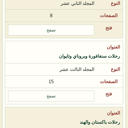
المجلد الثاني عشر
8
تصفح
رحلات سنغافورة وبروناي وتايوان
المجلد الثالث عشر
15
تصفح
رحلات باكستان والهند