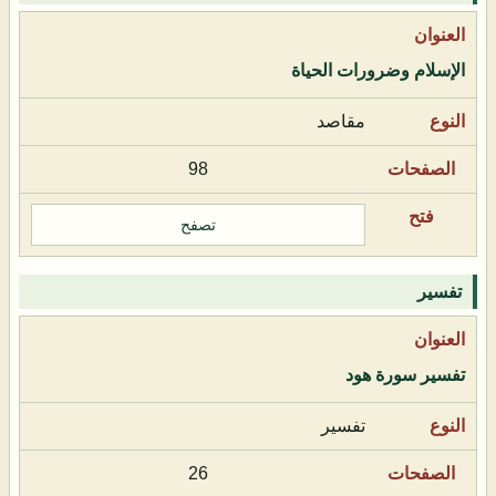
الإسلام وضرورات الحياة
مقاصد
98
تصفح
تفسير
تفسير سورة هود
تفسير
26