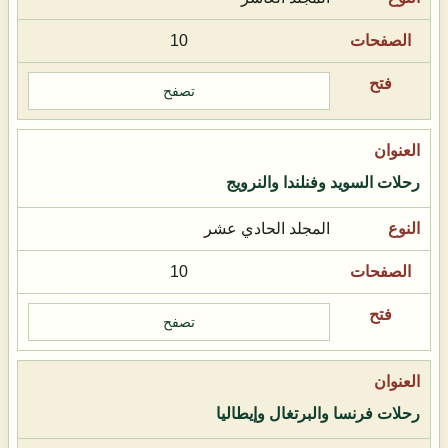
10
تصفح
رحلات السويد وفنلندا والنرويج
المجلد الحادي عشر
10
تصفح
رحلات فرنسا والبرتغال وإيطاليا