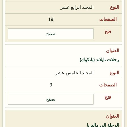
المجلد الرابع عشر
19
تصفح
رحلات تايلاند (بانكوك)
المجلد الخامس عشر
9
تصفح
الرحلة إلى ماليزيا