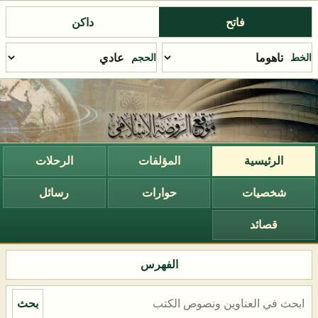
فاتح
داكن
الخط
الحجم
الرئيسية
المؤلفات
الرحلات
شخصيات
حوارات
رسائل
قصائد
الفهرس
بحث