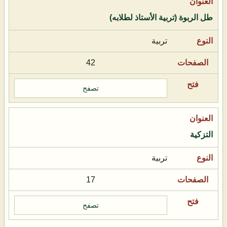
طل الربوة (تربية الأستاذ لطلابه)
تربية
42
تصفح
التزكية
تربية
17
تصفح