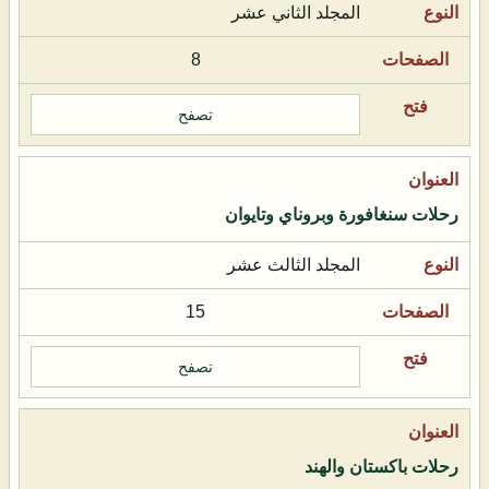
المجلد الثاني عشر
8
تصفح
رحلات سنغافورة وبروناي وتايوان
المجلد الثالث عشر
15
تصفح
رحلات باكستان والهند