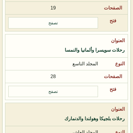
19
تصفح
رحلات سويسرا وألمانيا والنمسا
المجلد التاسع
28
تصفح
رحلات بلجيكا وهولندا والدنمارك
المجلد العاشر