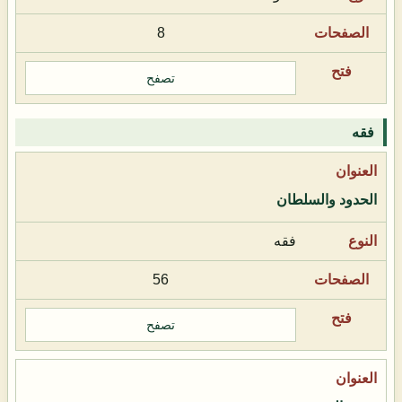
8
تصفح
فقه
الحدود والسلطان
فقه
56
تصفح