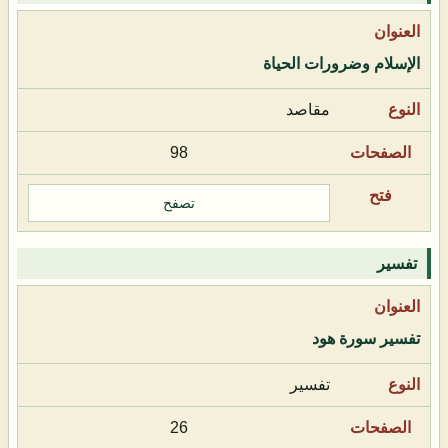
الإسلام وضرورات الحياة
مقاصد
98
تصفح
تفسير
تفسير سورة هود
تفسير
26