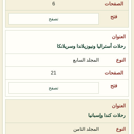
6
تصفح
رحلات أستراليا ونيوزيلاندا وسريلانكا
المجلد السابع
21
تصفح
رحلات كندا وإسبانيا
المجلد الثامن