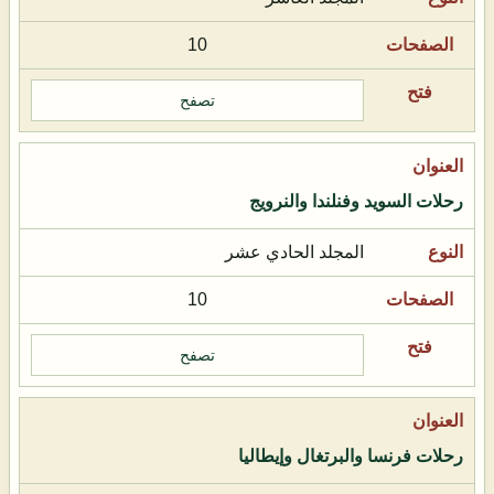
10
تصفح
رحلات السويد وفنلندا والنرويج
المجلد الحادي عشر
10
تصفح
رحلات فرنسا والبرتغال وإيطاليا