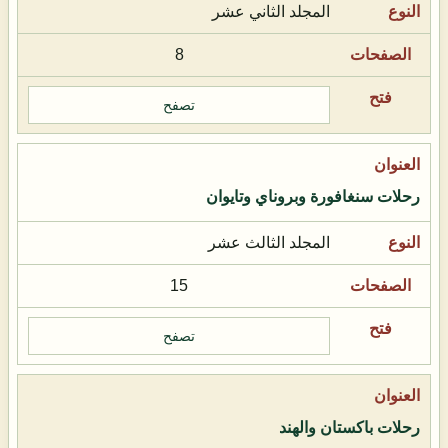
المجلد الثاني عشر
8
تصفح
رحلات سنغافورة وبروناي وتايوان
المجلد الثالث عشر
15
تصفح
رحلات باكستان والهند