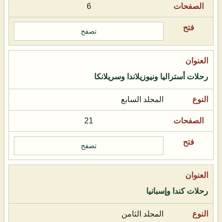
6
تصفح
رحلات أستراليا ونيوزيلاندا وسريلانكا
المجلد السابع
21
تصفح
رحلات كندا وإسبانيا
المجلد الثامن