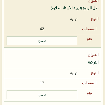
طل الربوة (تربية الأستاذ لطلابه)
تربية
42
تصفح
التزكية
تربية
17
تصفح