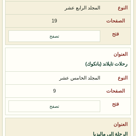
المجلد الرابع عشر
19
تصفح
رحلات تايلاند (بانكوك)
المجلد الخامس عشر
9
تصفح
الرحلة إلى ماليزيا