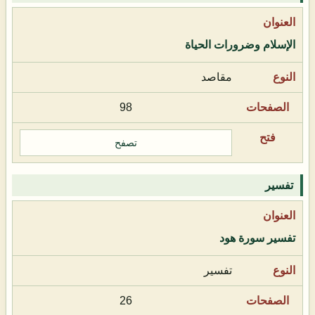
الإسلام وضرورات الحياة
مقاصد
98
تصفح
تفسير
تفسير سورة هود
تفسير
26