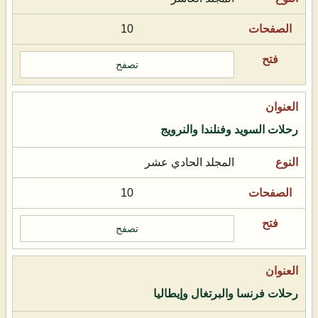
10
تصفح
رحلات السويد وفنلندا والنرويج
المجلد الحادي عشر
10
تصفح
رحلات فرنسا والبرتغال وإيطاليا