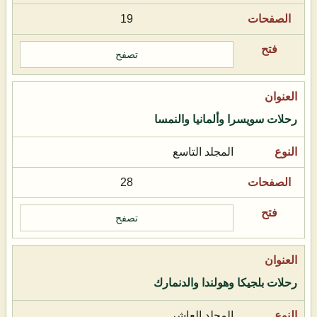
19
تصفح
رحلات سويسرا وألمانيا والنمسا
المجلد التاسع
28
تصفح
رحلات بلجيكا وهولندا والدنمارك
المجلد العاشر