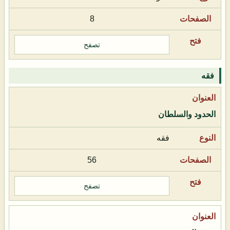
8
تصفح
فقه
الحدود والسلطان
فقه
56
تصفح