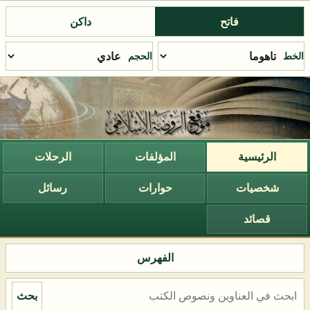
فاتح
داكن
الخط
الحجم
الرئيسية
المؤلفات
الرحلات
شخصيات
حوارات
رسائل
قصائد
الفهرس
بحث