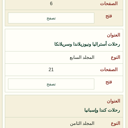
6
تصفح
رحلات أستراليا ونيوزيلاندا وسريلانكا
المجلد السابع
21
تصفح
رحلات كندا وإسبانيا
المجلد الثامن