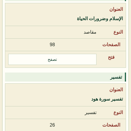
الإسلام وضرورات الحياة
مقاصد
98
تصفح
تفسير
تفسير سورة هود
تفسير
26