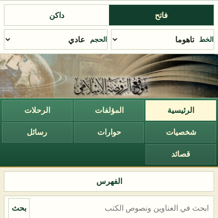
فاتح
داكن
الخط
الحجم
الرئيسية
المؤلفات
الرحلات
شخصيات
حوارات
رسائل
قصائد
الفهرس
بحث