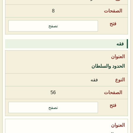
8
تصفح
فقه
الحدود والسلطان
فقه
56
تصفح