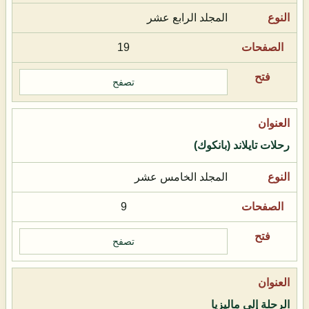
المجلد الرابع عشر
19
تصفح
رحلات تايلاند (بانكوك)
المجلد الخامس عشر
9
تصفح
الرحلة إلى ماليزيا