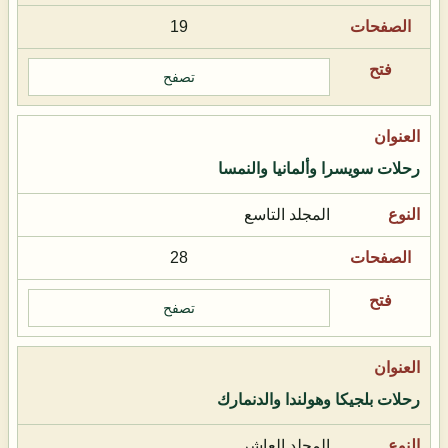
19
تصفح
رحلات سويسرا وألمانيا والنمسا
المجلد التاسع
28
تصفح
رحلات بلجيكا وهولندا والدنمارك
المجلد العاشر