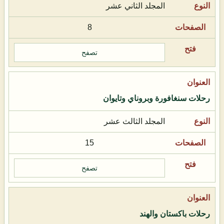
المجلد الثاني عشر
8
تصفح
رحلات سنغافورة وبروناي وتايوان
المجلد الثالث عشر
15
تصفح
رحلات باكستان والهند