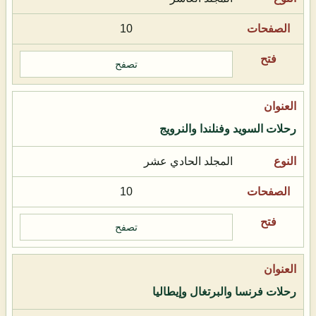
10
تصفح
رحلات السويد وفنلندا والنرويج
المجلد الحادي عشر
10
تصفح
رحلات فرنسا والبرتغال وإيطاليا