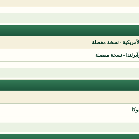
لأمريكية - نسخة مفصلة
آيرلندا - نسخة مفصلة
وكا