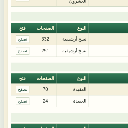
العشرون
النوع
الصفحات
فتح
نسخ أرشيفية
332
تصفح
نسخ أرشيفية
251
تصفح
النوع
الصفحات
فتح
العقيدة
70
تصفح
العقيدة
24
تصفح