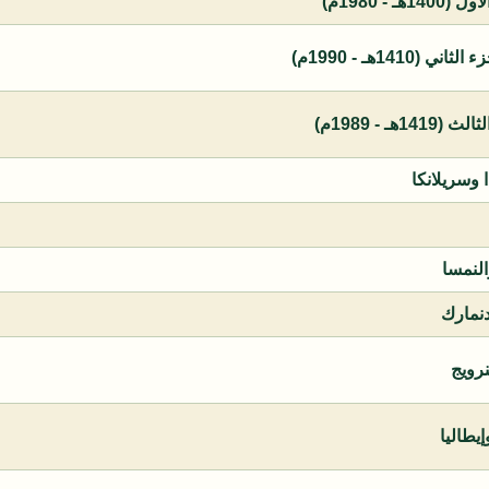
 - 1980م)
1410هـ - 1990م)
ـ - 1989م)
ا وسريلانكا
النمسا
دنمارك
نرويج
يطاليا