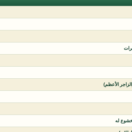
رات
الزاجر الأعظم)
خشوع له