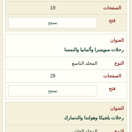
19
تصفح
رحلات سويسرا وألمانيا والنمسا
المجلد التاسع
28
تصفح
رحلات بلجيكا وهولندا والدنمارك
المجلد العاشر