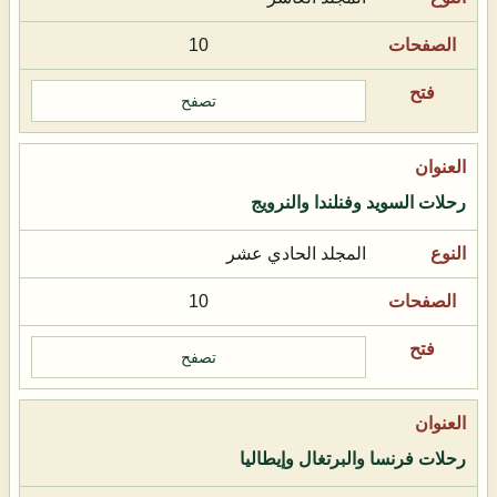
10
تصفح
رحلات السويد وفنلندا والنرويج
المجلد الحادي عشر
10
تصفح
رحلات فرنسا والبرتغال وإيطاليا