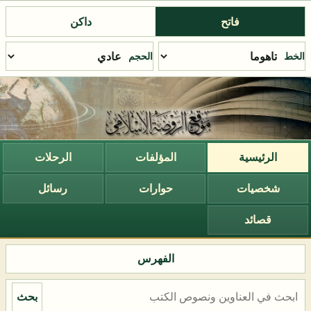
فاتح
داكن
الخط
الحجم
الرئيسية
المؤلفات
الرحلات
شخصيات
حوارات
رسائل
قصائد
الفهرس
بحث