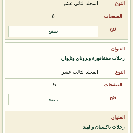
المجلد الثاني عشر
8
تصفح
رحلات سنغافورة وبروناي وتايوان
المجلد الثالث عشر
15
تصفح
رحلات باكستان والهند