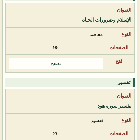
الإسلام وضرورات الحياة
مقاصد
98
تصفح
تفسير
تفسير سورة هود
تفسير
26