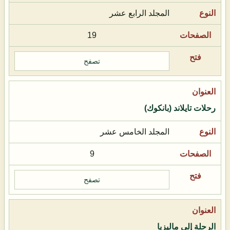
المجلد الرابع عشر
19
تصفح
رحلات تايلاند (بانكوك)
المجلد الخامس عشر
9
تصفح
الرحلة إلى ماليزيا