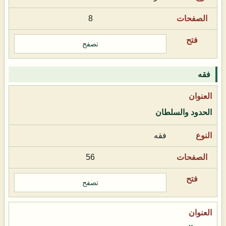
8
تصفح
فقه
الحدود والسلطان
فقه
56
تصفح