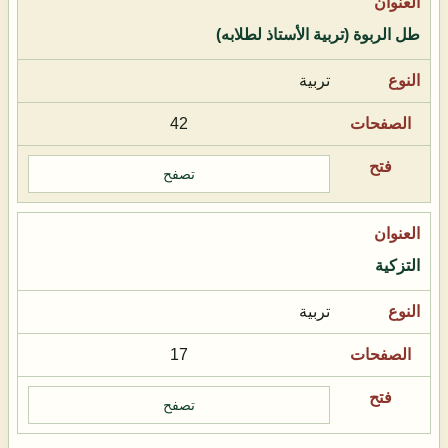
طل الربوة (تربية الأستاذ لطلابه)
تربية
42
تصفح
التزكية
تربية
17
تصفح