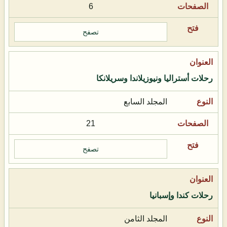
6
تصفح
رحلات أستراليا ونيوزيلاندا وسريلانكا
المجلد السابع
21
تصفح
رحلات كندا وإسبانيا
المجلد الثامن