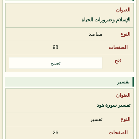
الإسلام وضرورات الحياة
مقاصد
98
تصفح
تفسير
تفسير سورة هود
تفسير
26