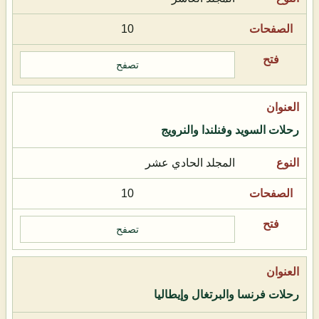
10
تصفح
رحلات السويد وفنلندا والنرويج
المجلد الحادي عشر
10
تصفح
رحلات فرنسا والبرتغال وإيطاليا