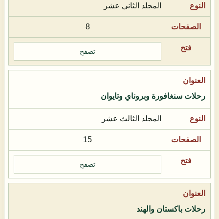
المجلد الثاني عشر
8
تصفح
رحلات سنغافورة وبروناي وتايوان
المجلد الثالث عشر
15
تصفح
رحلات باكستان والهند