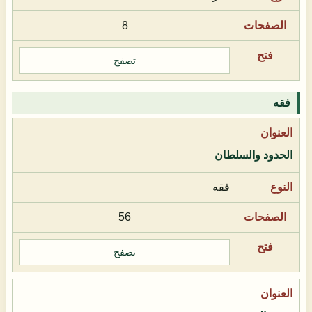
8
تصفح
فقه
الحدود والسلطان
فقه
56
تصفح