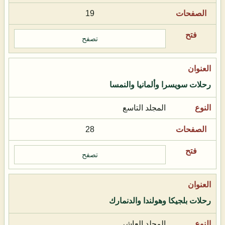
19
تصفح
رحلات سويسرا وألمانيا والنمسا
المجلد التاسع
28
تصفح
رحلات بلجيكا وهولندا والدنمارك
المجلد العاشر