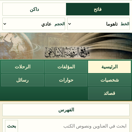
فاتح
داكن
الخط
الحجم
الرئيسية
المؤلفات
الرحلات
شخصيات
حوارات
رسائل
قصائد
الفهرس
بحث