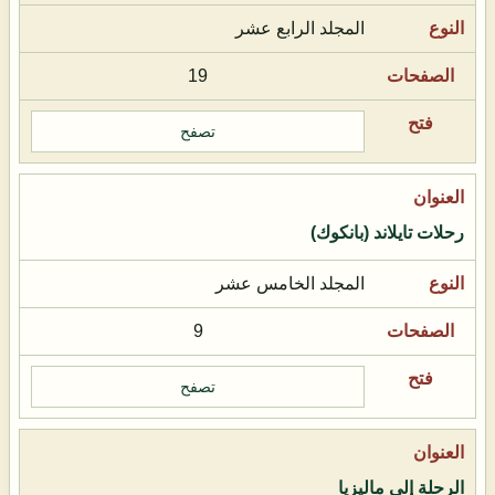
المجلد الرابع عشر
19
تصفح
رحلات تايلاند (بانكوك)
المجلد الخامس عشر
9
تصفح
الرحلة إلى ماليزيا