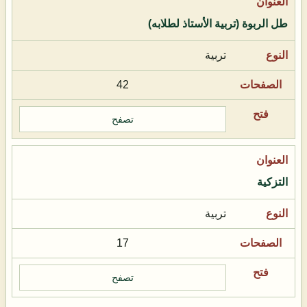
طل الربوة (تربية الأستاذ لطلابه)
تربية
42
تصفح
التزكية
تربية
17
تصفح