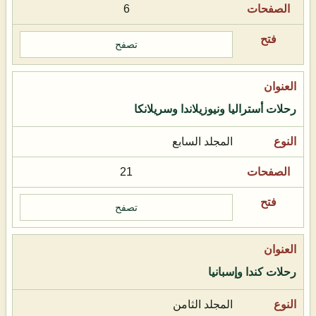
6
تصفح
رحلات أستراليا ونيوزيلاندا وسريلانكا
المجلد السابع
21
تصفح
رحلات كندا وإسبانيا
المجلد الثامن