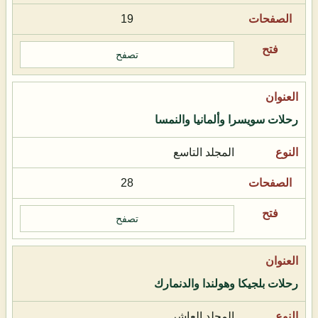
19
تصفح
رحلات سويسرا وألمانيا والنمسا
المجلد التاسع
28
تصفح
رحلات بلجيكا وهولندا والدنمارك
المجلد العاشر