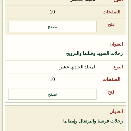
10
تصفح
رحلات السويد وفنلندا والنرويج
المجلد الحادي عشر
10
تصفح
رحلات فرنسا والبرتغال وإيطاليا