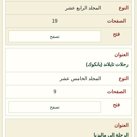
المجلد الرابع عشر
19
تصفح
رحلات تايلاند (بانكوك)
المجلد الخامس عشر
9
تصفح
الرحلة إلى ماليزيا