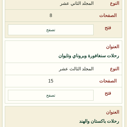
المجلد الثاني عشر
8
تصفح
رحلات سنغافورة وبروناي وتايوان
المجلد الثالث عشر
15
تصفح
رحلات باكستان والهند