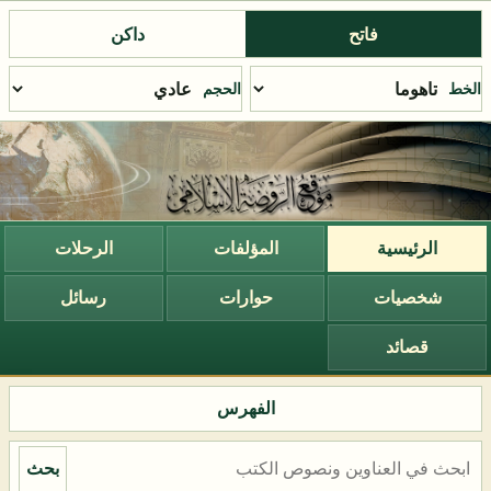
فاتح
داكن
الخط
الحجم
الرئيسية
المؤلفات
الرحلات
شخصيات
حوارات
رسائل
قصائد
الفهرس
بحث