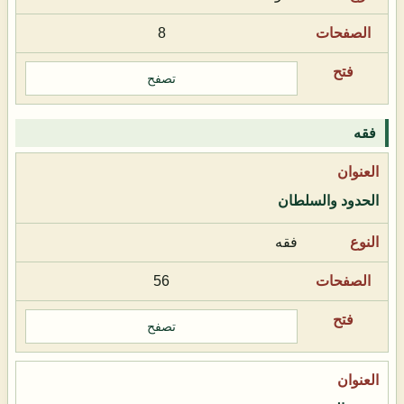
8
تصفح
فقه
الحدود والسلطان
فقه
56
تصفح