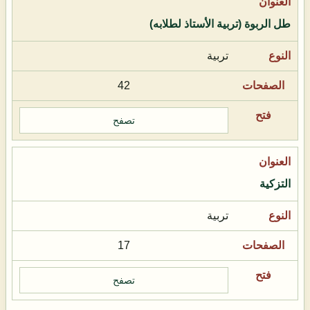
طل الربوة (تربية الأستاذ لطلابه)
تربية
42
تصفح
التزكية
تربية
17
تصفح