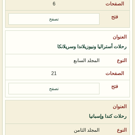
6
تصفح
رحلات أستراليا ونيوزيلاندا وسريلانكا
المجلد السابع
21
تصفح
رحلات كندا وإسبانيا
المجلد الثامن