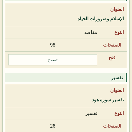
الإسلام وضرورات الحياة
مقاصد
98
تصفح
تفسير
تفسير سورة هود
تفسير
26