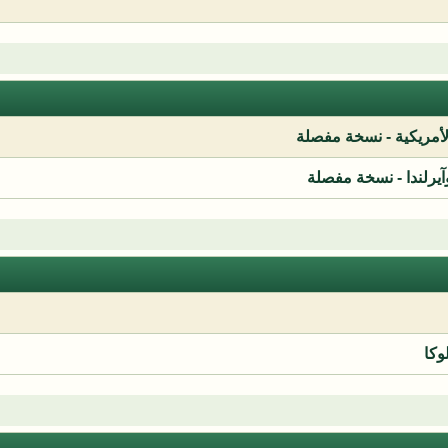
لأمريكية - نسخة مفصلة
آيرلندا - نسخة مفصلة
وكا