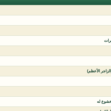
رات
الزاجر الأعظم)
خشوع له