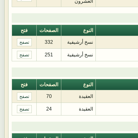
العشرون
النوع
الصفحات
فتح
نسخ أرشيفية
332
تصفح
نسخ أرشيفية
251
تصفح
النوع
الصفحات
فتح
العقيدة
70
تصفح
العقيدة
24
تصفح