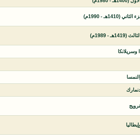
 - 1980م)
1410هـ - 1990م)
ـ - 1989م)
ا وسريلانكا
النمسا
دنمارك
نرويج
يطاليا