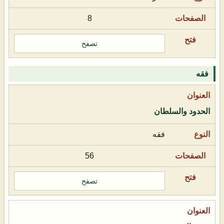
8
تصفح
فقه
الحدود والسلطان
فقه
56
تصفح