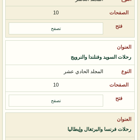
10
تصفح
رحلات السويد وفنلندا والنرويج
المجلد الحادي عشر
10
تصفح
رحلات فرنسا والبرتغال وإيطاليا