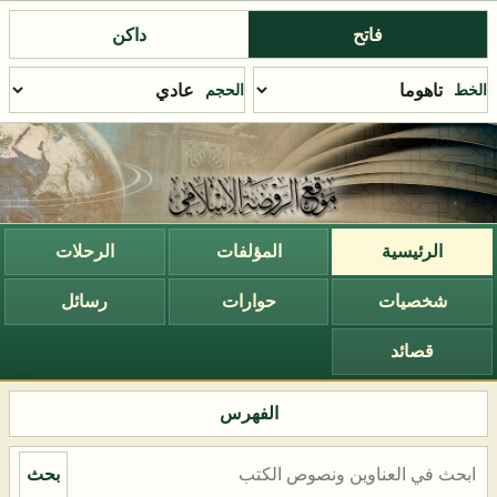
فاتح
داكن
الخط
الحجم
الرئيسية
المؤلفات
الرحلات
شخصيات
حوارات
رسائل
قصائد
الفهرس
بحث