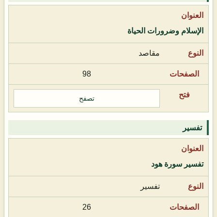
الإسلام وضرورات الحياة
مقاصد
98
تصفح
تفسير
تفسير سورة هود
تفسير
26