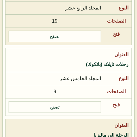
المجلد الرابع عشر
19
تصفح
رحلات تايلاند (بانكوك)
المجلد الخامس عشر
9
تصفح
الرحلة إلى ماليزيا