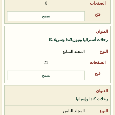
6
تصفح
رحلات أستراليا ونيوزيلاندا وسريلانكا
المجلد السابع
21
تصفح
رحلات كندا وإسبانيا
المجلد الثامن