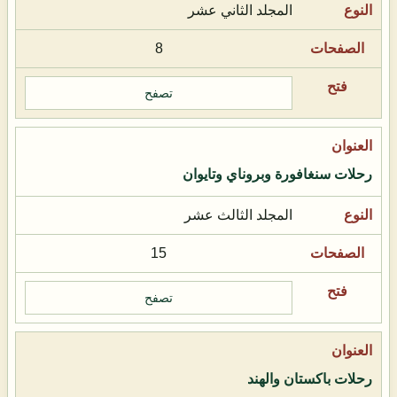
المجلد الثاني عشر
8
تصفح
رحلات سنغافورة وبروناي وتايوان
المجلد الثالث عشر
15
تصفح
رحلات باكستان والهند