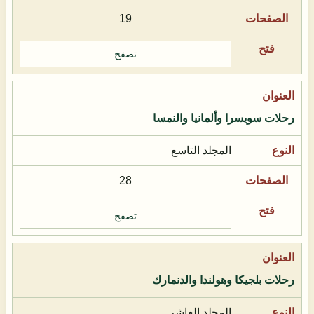
19
تصفح
رحلات سويسرا وألمانيا والنمسا
المجلد التاسع
28
تصفح
رحلات بلجيكا وهولندا والدنمارك
المجلد العاشر