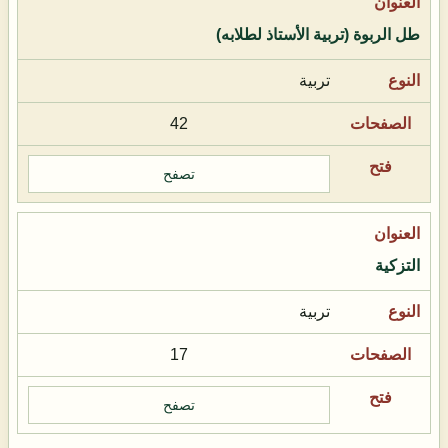
طل الربوة (تربية الأستاذ لطلابه)
تربية
42
تصفح
التزكية
تربية
17
تصفح