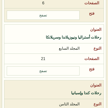
6
تصفح
رحلات أستراليا ونيوزيلاندا وسريلانكا
المجلد السابع
21
تصفح
رحلات كندا وإسبانيا
المجلد الثامن