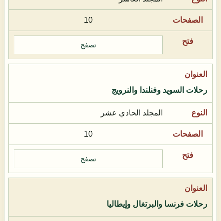
10
تصفح
رحلات السويد وفنلندا والنرويج
المجلد الحادي عشر
10
تصفح
رحلات فرنسا والبرتغال وإيطاليا