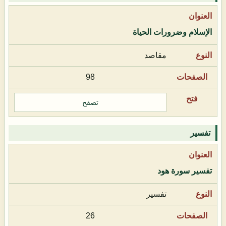
الإسلام وضرورات الحياة
مقاصد
98
تصفح
تفسير
تفسير سورة هود
تفسير
26