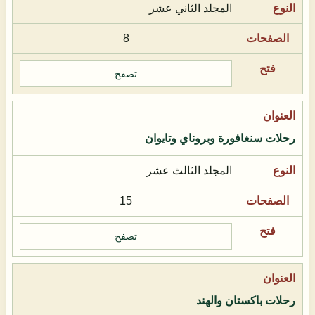
المجلد الثاني عشر
8
تصفح
رحلات سنغافورة وبروناي وتايوان
المجلد الثالث عشر
15
تصفح
رحلات باكستان والهند