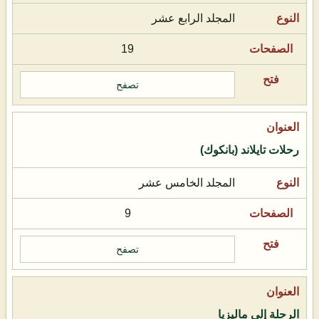
المجلد الرابع عشر
19
تصفح
رحلات تايلاند (بانكوك)
المجلد الخامس عشر
9
تصفح
الرحلة إلى ماليزيا