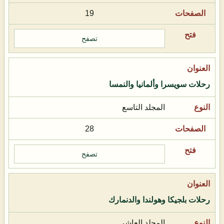
19
تصفح
رحلات سويسرا وألمانيا والنمسا
المجلد التاسع
28
تصفح
رحلات بلجيكا وهولندا والدنمارك
المجلد العاشر