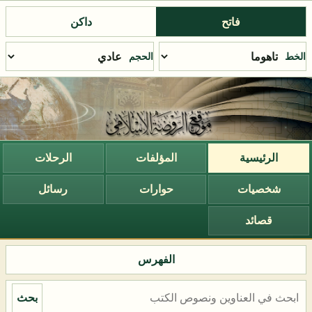
فاتح
داكن
الخط
الحجم
الرئيسية
المؤلفات
الرحلات
شخصيات
حوارات
رسائل
قصائد
الفهرس
بحث