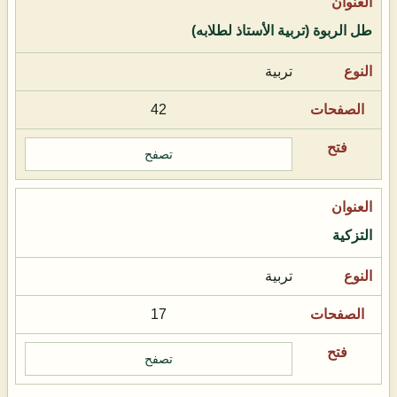
طل الربوة (تربية الأستاذ لطلابه)
تربية
42
تصفح
التزكية
تربية
17
تصفح