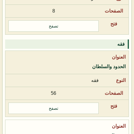
8
تصفح
فقه
الحدود والسلطان
فقه
56
تصفح