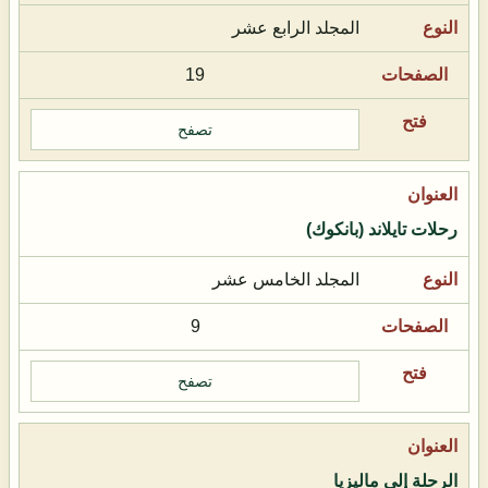
المجلد الرابع عشر
19
تصفح
رحلات تايلاند (بانكوك)
المجلد الخامس عشر
9
تصفح
الرحلة إلى ماليزيا