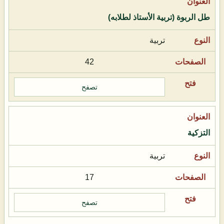
طل الربوة (تربية الأستاذ لطلابه)
تربية
42
تصفح
التزكية
تربية
17
تصفح