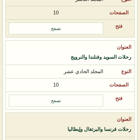
10
تصفح
رحلات السويد وفنلندا والنرويج
المجلد الحادي عشر
10
تصفح
رحلات فرنسا والبرتغال وإيطاليا