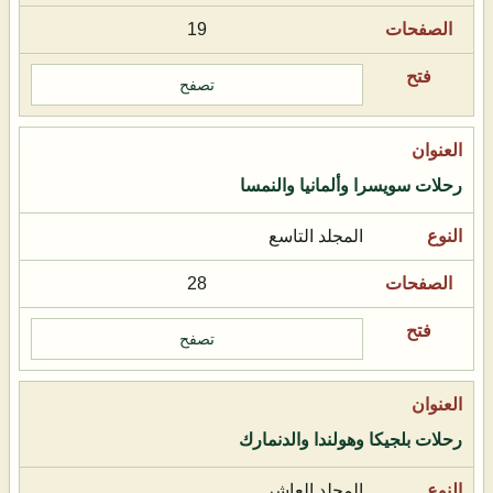
19
تصفح
رحلات سويسرا وألمانيا والنمسا
المجلد التاسع
28
تصفح
رحلات بلجيكا وهولندا والدنمارك
المجلد العاشر