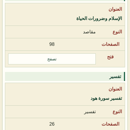
الإسلام وضرورات الحياة
مقاصد
98
تصفح
تفسير
تفسير سورة هود
تفسير
26