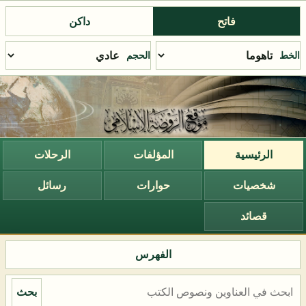
فاتح
داكن
الخط
الحجم
الرئيسية
المؤلفات
الرحلات
شخصيات
حوارات
رسائل
قصائد
الفهرس
بحث