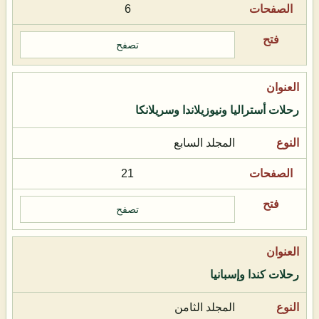
6
تصفح
رحلات أستراليا ونيوزيلاندا وسريلانكا
المجلد السابع
21
تصفح
رحلات كندا وإسبانيا
المجلد الثامن