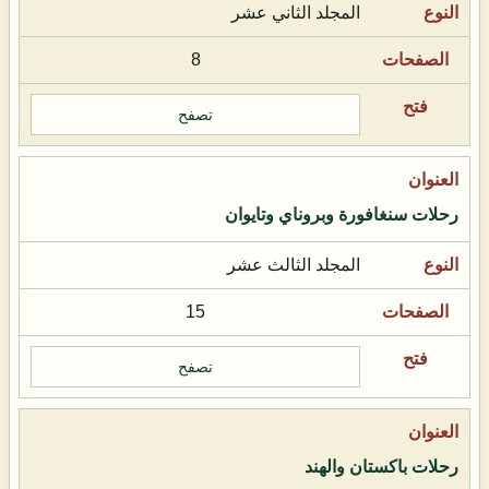
المجلد الثاني عشر
8
تصفح
رحلات سنغافورة وبروناي وتايوان
المجلد الثالث عشر
15
تصفح
رحلات باكستان والهند