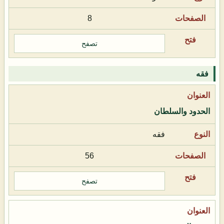
8
تصفح
فقه
الحدود والسلطان
فقه
56
تصفح