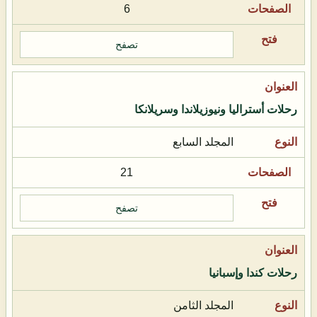
6
تصفح
رحلات أستراليا ونيوزيلاندا وسريلانكا
المجلد السابع
21
تصفح
رحلات كندا وإسبانيا
المجلد الثامن