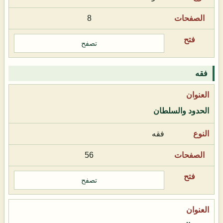
8
تصفح
فقه
الحدود والسلطان
فقه
56
تصفح