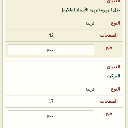
طل الربوة (تربية الأستاذ لطلابه)
تربية
42
تصفح
التزكية
تربية
17
تصفح