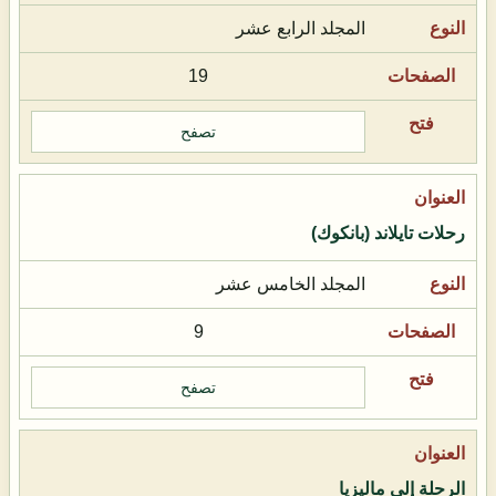
المجلد الرابع عشر
19
تصفح
رحلات تايلاند (بانكوك)
المجلد الخامس عشر
9
تصفح
الرحلة إلى ماليزيا