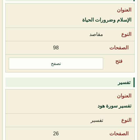
الإسلام وضرورات الحياة
مقاصد
98
تصفح
تفسير
تفسير سورة هود
تفسير
26