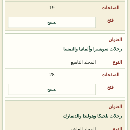
19
تصفح
رحلات سويسرا وألمانيا والنمسا
المجلد التاسع
28
تصفح
رحلات بلجيكا وهولندا والدنمارك
المجلد العاشر