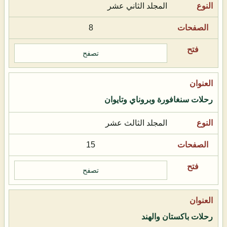
المجلد الثاني عشر
8
تصفح
رحلات سنغافورة وبروناي وتايوان
المجلد الثالث عشر
15
تصفح
رحلات باكستان والهند