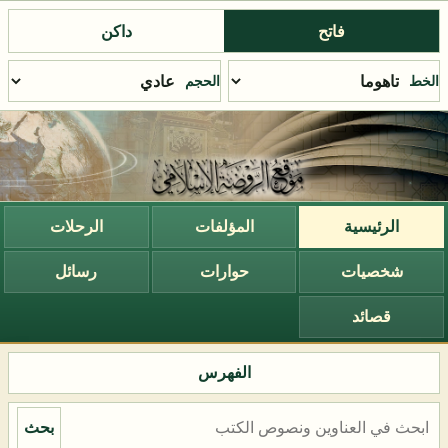
فاتح
داكن
الخط
الحجم
الرئيسية
المؤلفات
الرحلات
شخصيات
حوارات
رسائل
قصائد
الفهرس
بحث