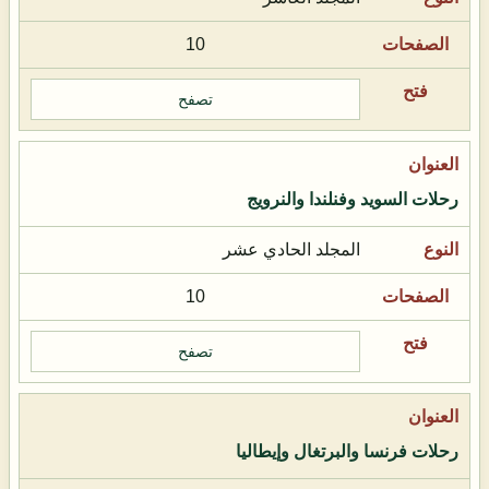
10
تصفح
رحلات السويد وفنلندا والنرويج
المجلد الحادي عشر
10
تصفح
رحلات فرنسا والبرتغال وإيطاليا