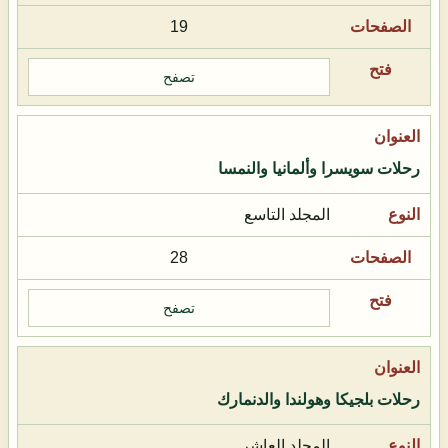
19
تصفح
رحلات سويسرا وألمانيا والنمسا
المجلد التاسع
28
تصفح
رحلات بلجيكا وهولندا والدنمارك
المجلد العاشر