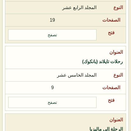
المجلد الرابع عشر
19
تصفح
رحلات تايلاند (بانكوك)
المجلد الخامس عشر
9
تصفح
الرحلة إلى ماليزيا