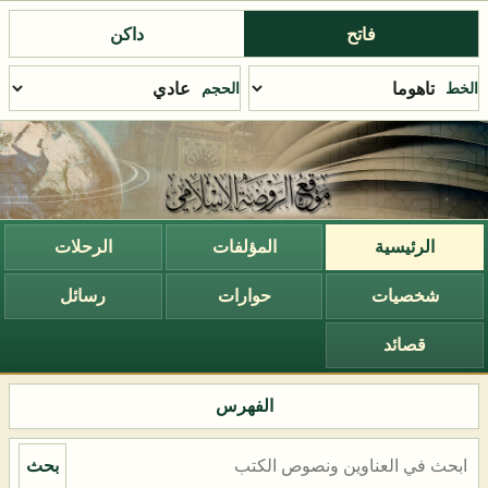
فاتح
داكن
الخط
الحجم
الرئيسية
المؤلفات
الرحلات
شخصيات
حوارات
رسائل
قصائد
الفهرس
بحث