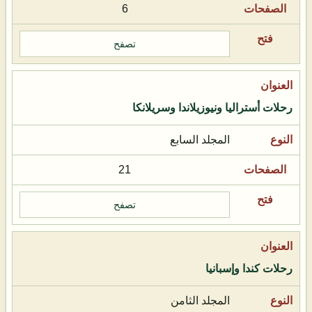
6
تصفح
رحلات أستراليا ونيوزيلاندا وسريلانكا
المجلد السابع
21
تصفح
رحلات كندا وإسبانيا
المجلد الثامن