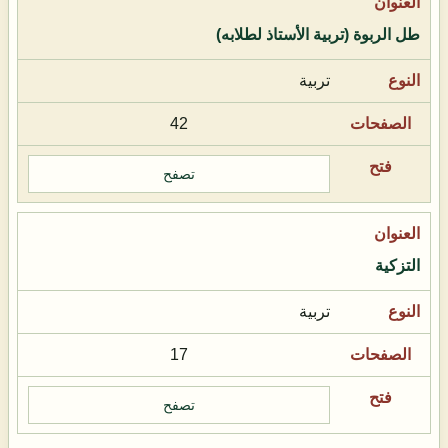
طل الربوة (تربية الأستاذ لطلابه)
تربية
42
تصفح
التزكية
تربية
17
تصفح