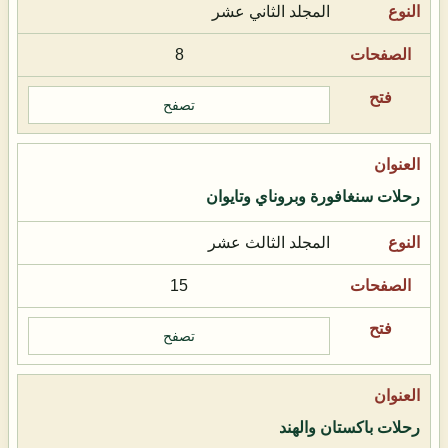
المجلد الثاني عشر
8
تصفح
رحلات سنغافورة وبروناي وتايوان
المجلد الثالث عشر
15
تصفح
رحلات باكستان والهند