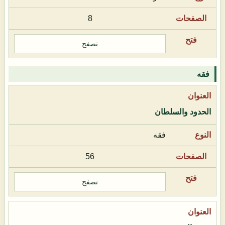
8
تصفح
فقه
الحدود والسلطان
فقه
56
تصفح