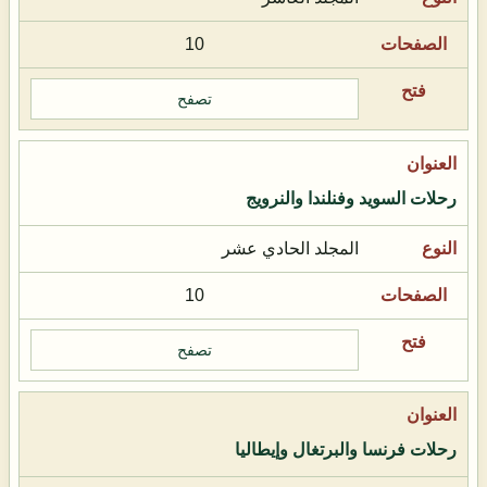
10
تصفح
رحلات السويد وفنلندا والنرويج
المجلد الحادي عشر
10
تصفح
رحلات فرنسا والبرتغال وإيطاليا