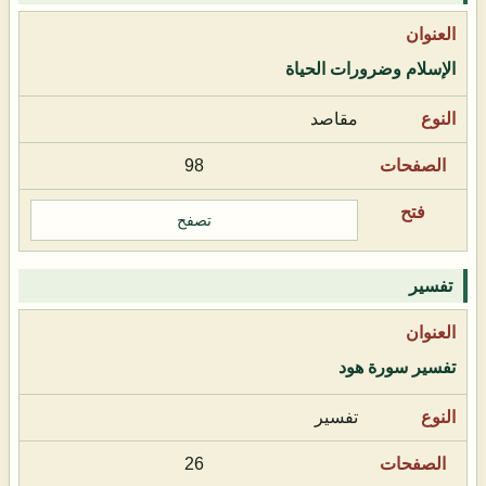
الإسلام وضرورات الحياة
مقاصد
98
تصفح
تفسير
تفسير سورة هود
تفسير
26