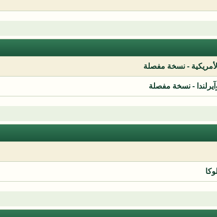
لأمريكية - نسخة مفصلة
آيرلندا - نسخة مفصلة
وكا