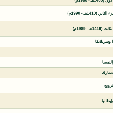
 - 1980م)
1410هـ - 1990م)
ـ - 1989م)
ا وسريلانكا
النمسا
دنمارك
نرويج
يطاليا