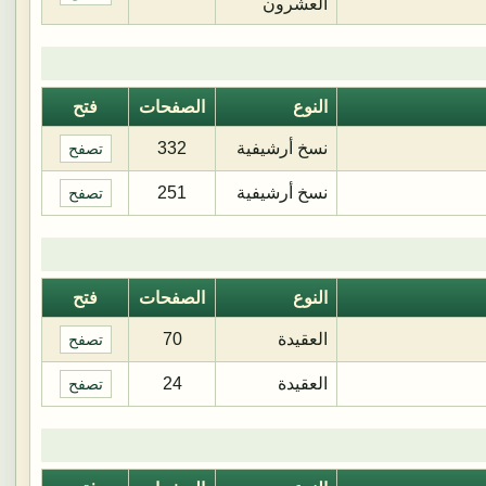
العشرون
النوع
الصفحات
فتح
نسخ أرشيفية
332
تصفح
نسخ أرشيفية
251
تصفح
النوع
الصفحات
فتح
العقيدة
70
تصفح
العقيدة
24
تصفح