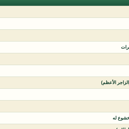
رات
الزاجر الأعظم)
خشوع له