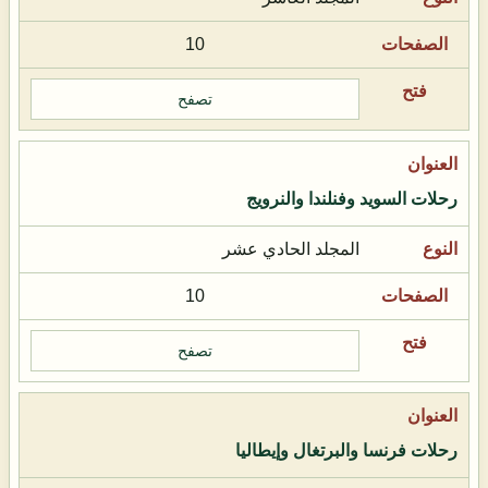
10
تصفح
رحلات السويد وفنلندا والنرويج
المجلد الحادي عشر
10
تصفح
رحلات فرنسا والبرتغال وإيطاليا