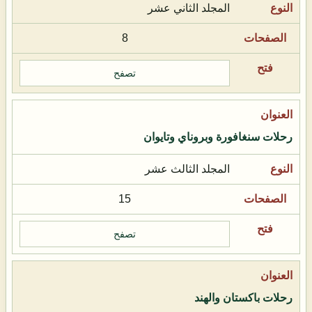
المجلد الثاني عشر
8
تصفح
رحلات سنغافورة وبروناي وتايوان
المجلد الثالث عشر
15
تصفح
رحلات باكستان والهند