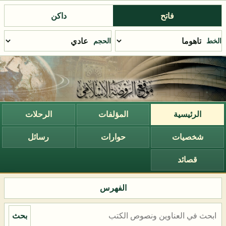
فاتح
داكن
الخط
الحجم
الرئيسية
المؤلفات
الرحلات
شخصيات
حوارات
رسائل
قصائد
الفهرس
بحث