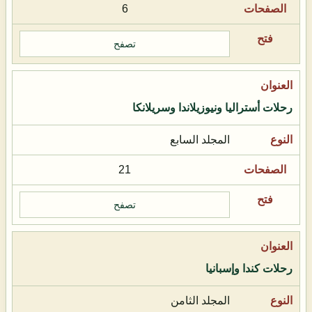
6
تصفح
رحلات أستراليا ونيوزيلاندا وسريلانكا
المجلد السابع
21
تصفح
رحلات كندا وإسبانيا
المجلد الثامن