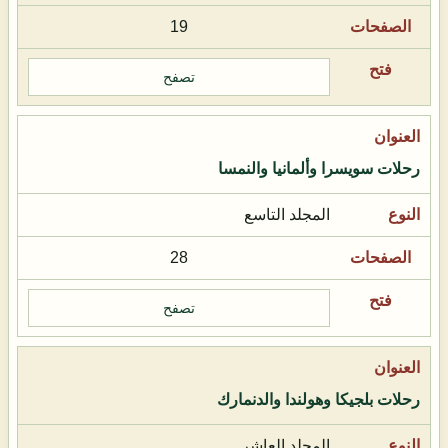
19
تصفح
رحلات سويسرا وألمانيا والنمسا
المجلد التاسع
28
تصفح
رحلات بلجيكا وهولندا والدنمارك
المجلد العاشر