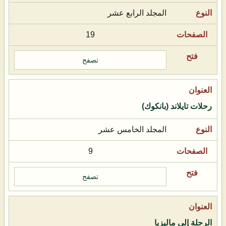
المجلد الرابع عشر
19
تصفح
رحلات تايلاند (بانكوك)
المجلد الخامس عشر
9
تصفح
الرحلة إلى ماليزيا