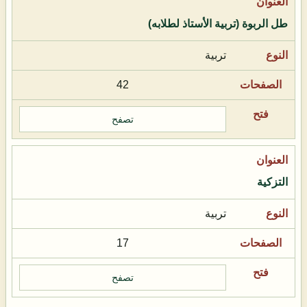
طل الربوة (تربية الأستاذ لطلابه)
تربية
42
تصفح
التزكية
تربية
17
تصفح