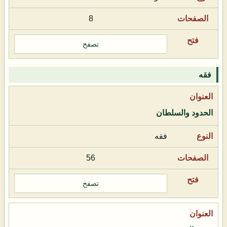
8
تصفح
فقه
الحدود والسلطان
فقه
56
تصفح