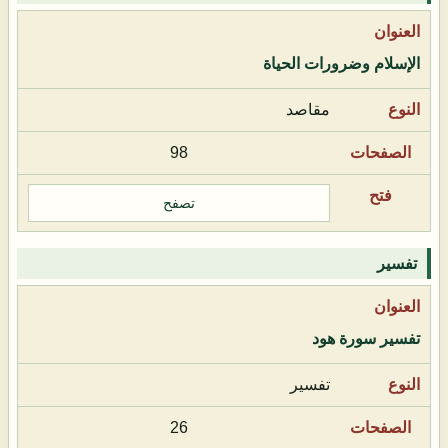
الإسلام وضرورات الحياة
مقاصد
98
تصفح
تفسير
تفسير سورة هود
تفسير
26